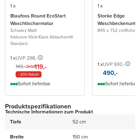
1 x
1 x
Blaufoss Round EcoStart
Storke Edge
Waschtischarmatur
Waschbeckenunter
Schwarz Matt
|
B45 x T52 cm
|
Rohe E
Inklusive Klick-Klack Ablaufventil
|
Standard
1 x
UVP 298,-
1 x
UVP 930,-
119,-
149,-
Jetzt
490,-
- 20% Rabatt
Sofort lieferbar
Sofort lieferbar
Produktspezifikationen
Technische Informationen zum Produkt
Tiefe
52 cm
Breite
150 cm