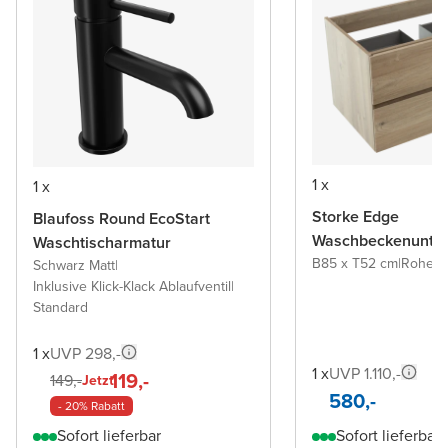
1 x
1 x
Storke Edge
Blaufoss Round EcoStart
Waschbeckenunter
Waschtischarmatur
B85 x T52 cm
|
Rohe E
Schwarz Matt
|
Inklusive Klick-Klack Ablaufventil
|
Standard
1 x
UVP 298,-
1 x
UVP 1.110,-
119,-
149,-
Jetzt
580,-
- 20% Rabatt
Sofort lieferbar
Sofort lieferbar