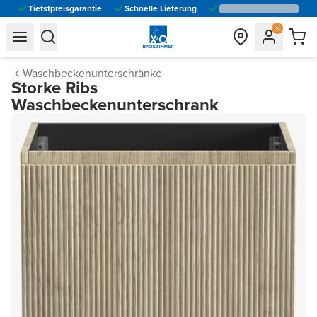
Tiefstpreisgarantie
Schnelle Lieferung
general.navigation.toggle_menu.label
general.navigation.toggle_menu.label
Waschbeckenunterschränke
Storke Ribs
Waschbeckenunterschrank