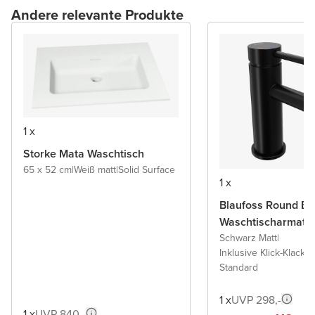
Andere relevante Produkte
1 x
Storke Mata Waschtisch
65 x 52 cm
|
Weiß matt
|
Solid Surface
1 x
Blaufoss Round Ec
Waschtischarmatu
Schwarz Matt
|
Inklusive Klick-Klack A
Standard
1 x
UVP 298,-
1 x
UVP 840,-