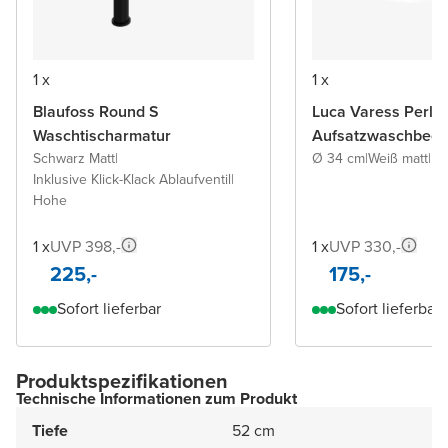
1 x
1 x
Blaufoss Round S
Luca Varess Perla
Waschtischarmatur
Aufsatzwaschbeck
Schwarz Matt
|
Ø 34 cm
|
Weiß matt
|
Po
Inklusive Klick-Klack Ablaufventil
|
Hohe
1 x
UVP 398,-
1 x
UVP 330,-
225,-
175,-
Sofort lieferbar
Sofort lieferbar
Produktspezifikationen
Technische Informationen zum Produkt
Tiefe
52 cm