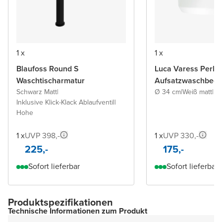
1 x
1 x
Blaufoss Round S
Luca Varess Perla
Waschtischarmatur
Aufsatzwaschbeck
Schwarz Matt
|
Ø 34 cm
|
Weiß matt
|
Po
Inklusive Klick-Klack Ablaufventil
|
Hohe
1 x
UVP 398,-
1 x
UVP 330,-
225,-
175,-
Sofort lieferbar
Sofort lieferbar
Produktspezifikationen
Technische Informationen zum Produkt