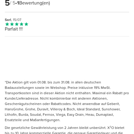
5
/ 5
•
1
Bewertung(en)
Sarl
, 15/07
Parfait !!!
*Die Aktion gilt vom 01.08. bis zum 31.08. in allen deutschen
Badausstellungen sowie im Webshop. Preise inklusive 19% MwSt.
Transportkosten sind in dieser Aktion nicht enthalten. Maximal ein Rabatt pro
Kunde/Lieferadresse. Nicht kombinierbar mit anderen Aktionen,
Geschenkgutscheinen oder Rabattcodes. Nicht anwendbar auf Geberit,
HansGrohe, Grohe, Duravit, Villeroy & Boch, Ideal Standard, Sunshower,
Lithofin, Burda, Soudal, Fernox, Viega, Easy Drain, Heau, Dumaplast,
Ersatzteile und Maßanfertigungen.
Die gesetzliche Gewährleistung von 2 Jahren bleibt unberührt. X²O bietet
bis zu 10 Jahre kommerzielle Garantie, die genaue Garantiedauer und die