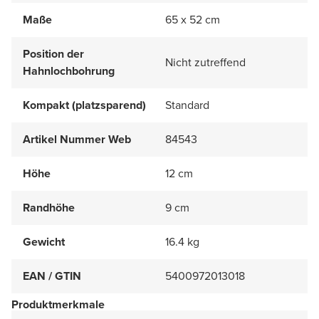
Maße
65 x 52 cm
Position der
Nicht zutreffend
Hahnlochbohrung
Kompakt (platzsparend)
Standard
Artikel Nummer Web
84543
Höhe
12 cm
Randhöhe
9 cm
Gewicht
16.4 kg
EAN / GTIN
5400972013018
Produktmerkmale