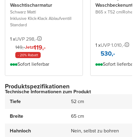
Waschtischarmatur
Waschbeckenunter
Schwarz Matt
|
B65 x T52 cm
|
Rohe E
Inklusive Klick-Klack Ablaufventil
|
Standard
1 x
UVP 298,-
1 x
UVP 1.010,-
119,-
149,-
Jetzt
530,-
- 20% Rabatt
Sofort lieferbar
Sofort lieferbar
Produktspezifikationen
Technische Informationen zum Produkt
Tiefe
52 cm
Breite
65 cm
Hahnloch
Nein, selbst zu bohren