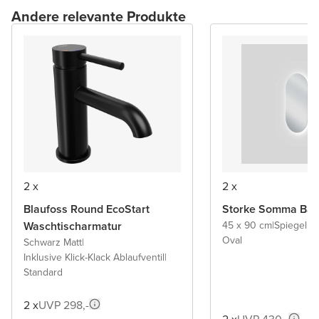
Andere relevante Produkte
2 x
2 x
Blaufoss Round EcoStart
Storke Somma Bad
Waschtischarmatur
45 x 90 cm
|
Spiegel 
Oval
Schwarz Matt
|
Inklusive Klick-Klack Ablaufventil
|
Standard
2 x
UVP 298,-