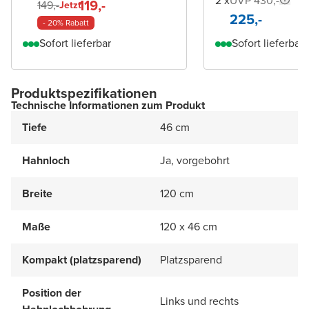
2 x
UVP 430,-
119,-
149,-
Jetzt
225,-
- 20% Rabatt
Sofort lieferbar
Sofort lieferbar
Produktspezifikationen
Technische Informationen zum Produkt
Tiefe
46 cm
Hahnloch
Ja, vorgebohrt
Breite
120 cm
Maße
120 x 46 cm
Kompakt (platzsparend)
Platzsparend
Position der
Links und rechts