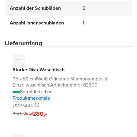
Anzahl der Schubläden
2
Anzahl Innenschubladen
1
Lieferumfang
Storke Diva Waschtisch
95 x 52 cm
|
Weiß Glänzend
|
Marmorkomposit
|
Einzelwaschtisch
|
Artikelnummer 83609
Sofort lieferbar
Produktmerkmale
UVP 650,-
280,-
350,-
Jetzt