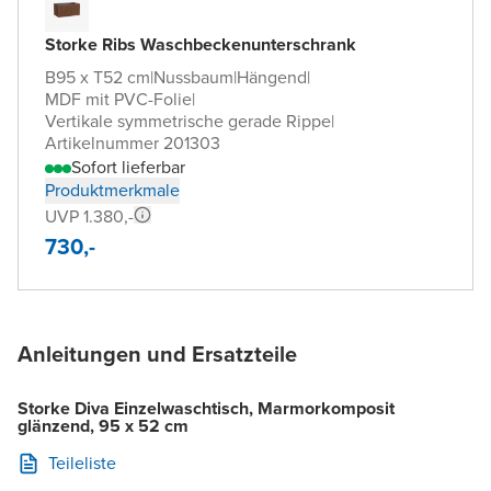
Storke Ribs Waschbeckenunterschrank
B95 x T52 cm
|
Nussbaum
|
Hängend
|
MDF mit PVC-Folie
|
Vertikale symmetrische gerade Rippe
|
Artikelnummer 201303
Sofort lieferbar
Produktmerkmale
UVP 1.380,-
730,-
Anleitungen und Ersatzteile
Storke Diva Einzelwaschtisch, Marmorkomposit
glänzend, 95 x 52 cm
Teileliste