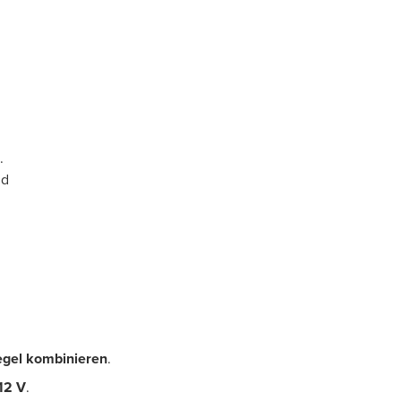
t.
nd
egel kombinieren
.
12 V
.