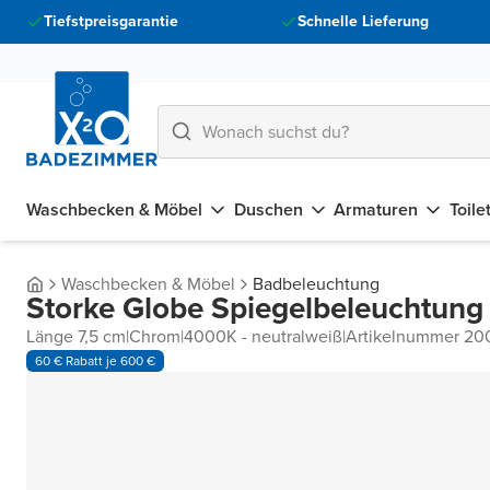
Tiefstpreisgarantie
Schnelle Lieferung
Waschbecken & Möbel
Duschen
Armaturen
Toile
Waschbecken & Möbel
Badbeleuchtung
Storke Globe Spiegelbeleuchtung
Länge 7,5 cm
|
Chrom
|
4000K - neutralweiß
|
Artikelnummer 20
60 € Rabatt je 600 €