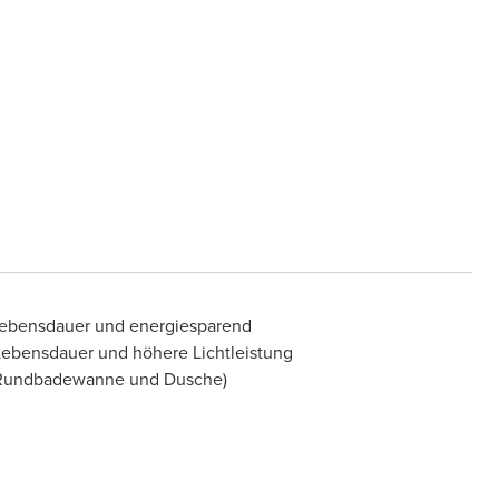
Lebensdauer und energiesparend
 Lebensdauer und höhere Lichtleistung
e Rundbadewanne und Dusche)