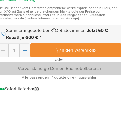
ie UVP ist der vom Lieferanten empfohlene Verkaufspreis oder ein Preis, der
on X²O auf Basis einer vergleichenden Marktstudie der Preise von
ettbewerbern für ähnliche Produkte in den vergangenen 6 Monaten
estgelegt wurde (weitere Informationen auf Anfrage)
Sommerangebote bei X²O Badezimmer!
Jetzt 60 €
Rabatt je 600 € *
In den Warenkorb
oder
Vervollständige Deinen Badmöbelbereich
Alle passenden Produkte direkt auswählen
Sofort lieferbar