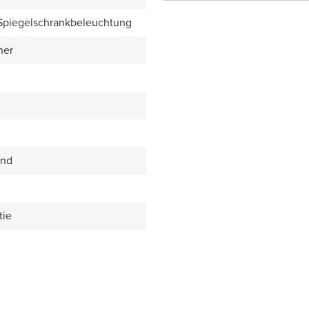
 Spiegelschrankbeleuchtung
her
end
tie