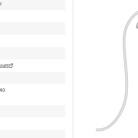
I
latt
40