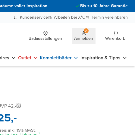
räume voller Inspiration
Bis zu 10 Jahre Garantie
Kundenservice
Arbeiten bei X²O
Termin vereinbaren
Badausstellungen
Anmelden
Warenkorb
ires
Outlet
Komplettbäder
Inspiration & Tipps
VP 42,-
25,-
reis inkl. 19% MwSt.
ostenlose Lieferung ¹