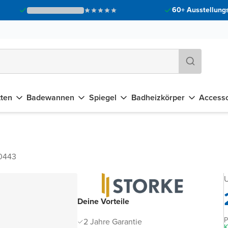
60+ Ausstellungs
tten
Badewannen
Spiegel
Badheizkörper
Accesso
0443
U
Deine Vorteile
P
2 Jahre Garantie
K