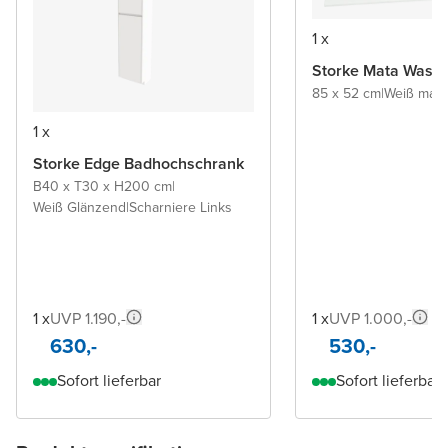
1 x
Storke Mata Wasch
85 x 52 cm
|
Weiß matt
|
1 x
Storke Edge Badhochschrank
B40 x T30 x H200 cm
|
Weiß Glänzend
|
Scharniere Links
1 x
UVP 1.190,-
1 x
UVP 1.000,-
630,-
530,-
Sofort lieferbar
Sofort lieferbar