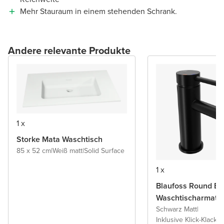
Mehr Stauraum in einem stehenden Schrank.
Andere relevante Produkte
1 x
Storke Mata Waschtisch
85 x 52 cm
|
Weiß matt
|
Solid Surface
1 x
Blaufoss Round Ec
Waschtischarmatu
Schwarz Matt
|
Inklusive Klick-Klack A