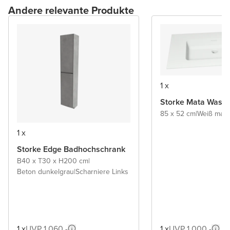
Andere relevante Produkte
1 x
Storke Mata Wasch
85 x 52 cm
|
Weiß matt
|
1 x
Storke Edge Badhochschrank
B40 x T30 x H200 cm
|
Beton dunkelgrau
|
Scharniere Links
1 x
UVP 1.060,-
1 x
UVP 1.000,-