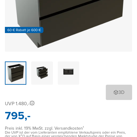
60 € Rabatt je 600 €
3D
UVP 1.480,-
795,-
Preis inkl. 19% MwSt. zzgl. Versandkosten¹
Die UVP ist der vom Lieferanten empfohlene Verkaufspreis oder ein Preis,
der von X²O auf Basis einer vergleichenden Marktstudie der Preise von