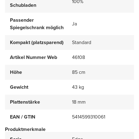
100%
Schubladen
Passender
Ja
Spiegelschrank möglich
Kompakt (platzsparend)
Standard
Artikel Nummer Web
46108
Höhe
85 cm
Gewicht
43 kg
Plattenstärke
18 mm
EAN / GTIN
5414599310061
Produktmerkmale