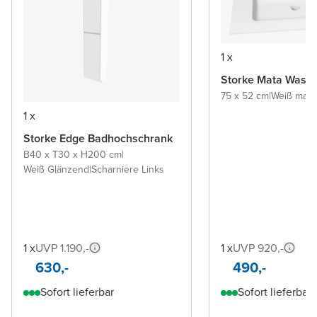
1 x
Storke Mata Wasch
75 x 52 cm
|
Weiß matt
|
1 x
Storke Edge Badhochschrank
B40 x T30 x H200 cm
|
Weiß Glänzend
|
Scharniere Links
1 x
UVP 1.190,-
1 x
UVP 920,-
630,-
490,-
Sofort lieferbar
Sofort lieferbar