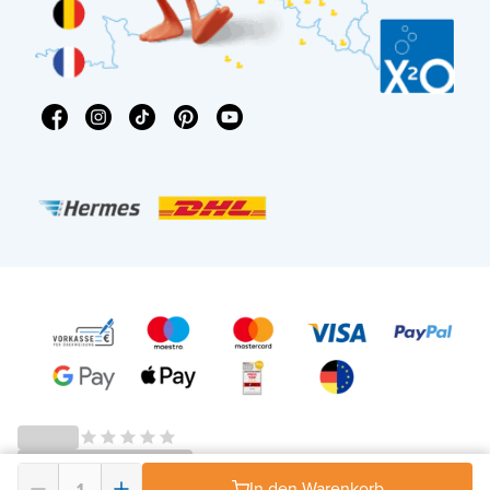
In den Warenkorb
© 2026 - X²O Badezimmer – USt-IdNr: DE343506152 -
AGB Widerrufsrecht
-