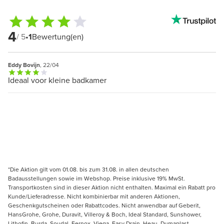
4
/ 5
•
1
Bewertung(en)
Eddy Bovijn
, 22/04
Ideaal voor kleine badkamer
*Die Aktion gilt vom 01.08. bis zum 31.08. in allen deutschen
Badausstellungen sowie im Webshop. Preise inklusive 19% MwSt.
Transportkosten sind in dieser Aktion nicht enthalten. Maximal ein Rabatt pro
Kunde/Lieferadresse. Nicht kombinierbar mit anderen Aktionen,
Geschenkgutscheinen oder Rabattcodes. Nicht anwendbar auf Geberit,
HansGrohe, Grohe, Duravit, Villeroy & Boch, Ideal Standard, Sunshower,
Lithofin, Burda, Soudal, Fernox, Viega, Easy Drain, Heau, Dumaplast,