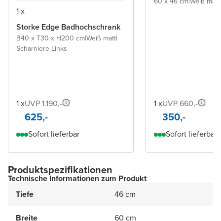
60 x 46 cm
|
Weiß matt
|
1 x
Storke Edge Badhochschrank
B40 x T30 x H200 cm
|
Weiß matt
|
Scharniere Links
1 x
UVP 1.190,-
1 x
UVP 660,-
625,-
350,-
Sofort lieferbar
Sofort lieferbar
Produktspezifikationen
Technische Informationen zum Produkt
Tiefe
46 cm
Breite
60 cm