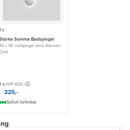
1 x
Storke Somma Badspiegel
45 x 90 cm
|
Spiegel ohne Rahmen
|
Oval
1 x
UVP 430,-
225,-
Sofort lieferbar
ung