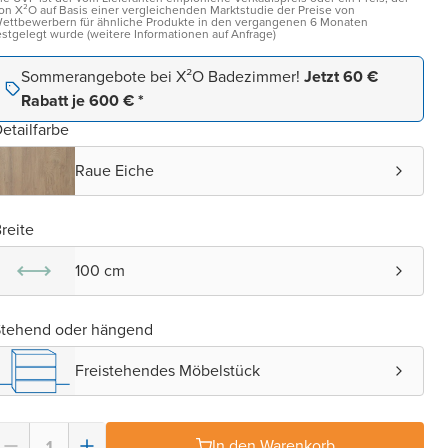
on X²O auf Basis einer vergleichenden Marktstudie der Preise von
ettbewerbern für ähnliche Produkte in den vergangenen 6 Monaten
estgelegt wurde (weitere Informationen auf Anfrage)
Sommerangebote bei X²O Badezimmer!
Jetzt 60 €
Rabatt je 600 € *
etailfarbe
Raue Eiche
reite
100 cm
Stehend oder hängend
Freistehendes Möbelstück
In den Warenkorb