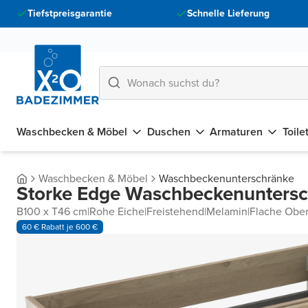
Tiefstpreisgarantie
Schnelle Lieferung
Waschbecken & Möbel
Duschen
Armaturen
Toile
Waschbecken & Möbel
Waschbeckenunterschränke
Storke Edge Waschbeckenunters
B100 x T46 cm
|
Rohe Eiche
|
Freistehend
|
Melamin
|
Flache Ober
60 € Rabatt je 600 €