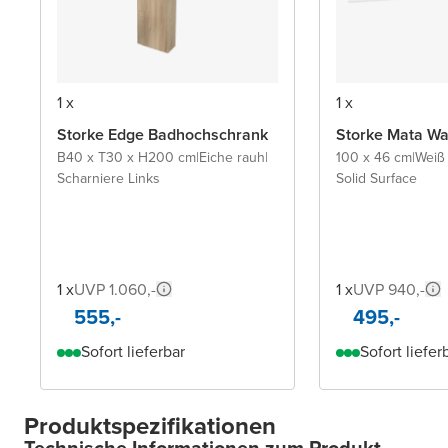
1 x
1 x
Storke Edge Badhochschrank
Storke Mata Wa
B40 x T30 x H200 cm
|
Eiche rauh
|
100 x 46 cm
|
Weiß
Scharniere Links
Solid Surface
1 x
UVP 1.060,-
1 x
UVP 940,-
555,-
495,-
Sofort lieferbar
Sofort liefer
Produktspezifikationen