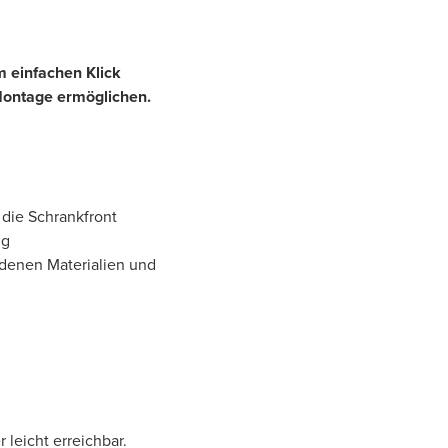
em einfachen Klick
Montage ermöglichen.
 die Schrankfront
ng
edenen Materialien und
 leicht erreichbar.