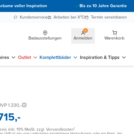
räume voller Inspiration
Bis zu 10 Jahre Garantie
Kundenservice
Arbeiten bei X²O
Termin vereinbaren
Badausstellungen
Anmelden
Warenkorb
ires
Outlet
Komplettbäder
Inspiration & Tipps
VP 1.330,-
715,-
reis inkl. 19% MwSt. zzgl. Versandkosten¹
ie UVP ist der vom Lieferanten empfohlene Verkaufspreis oder ein Preis, der