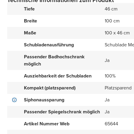
Technische Informationen zum Produkt
Tiefe
46 cm
Breite
100 cm
Maße
100 x 46 cm
Schubladenausführung
Schublade Met
Passender Badhochschrank
Ja
möglich
Ausziehbarkeit der Schubladen
100%
Kompakt (platzsparend)
Platzsparend
Siphonaussparung
Ja
Passender Spiegelschrank möglich
Ja
Artikel Nummer Web
65644