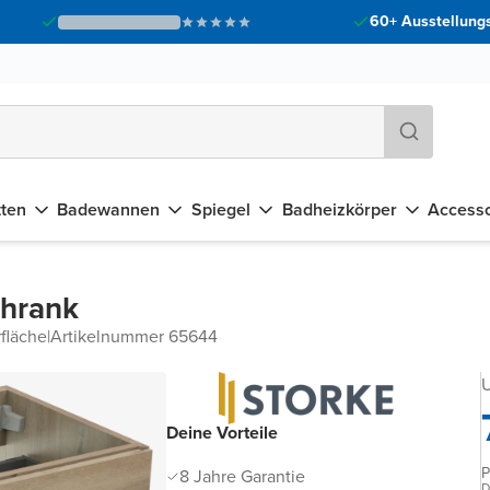
60+ Ausstellungs
tten
Badewannen
Spiegel
Badheizkörper
Accesso
chrank
fläche
|
Artikelnummer 65644
U
Deine Vorteile
P
8 Jahre Garantie
D