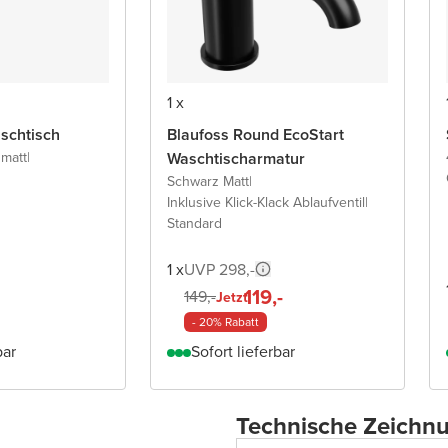
1 x
schtisch
Blaufoss Round EcoStart
 matt
|
Waschtischarmatur
Schwarz Matt
|
Inklusive Klick-Klack Ablaufventil
|
Standard
1 x
UVP 298,-
119,-
149,-
Jetzt
- 20% Rabatt
bar
Sofort lieferbar
Technische Zeichn