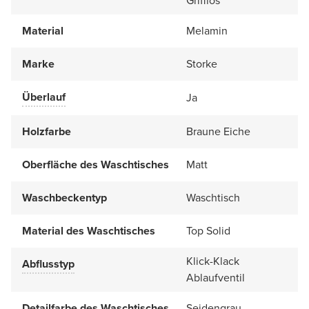
Grifflos
Material
Melamin
Marke
Storke
Überlauf
Ja
Holzfarbe
Braune Eiche
Oberfläche des Waschtisches
Matt
Waschbeckentyp
Waschtisch
Material des Waschtisches
Top Solid
Klick-Klack
Abflusstyp
Ablaufventil
Detailfarbe des Waschtisches
Seidengrau