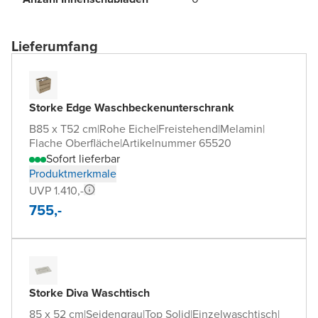
Lieferumfang
Storke Edge Waschbeckenunterschrank
B85 x T52 cm
|
Rohe Eiche
|
Freistehend
|
Melamin
|
Flache Oberfläche
|
Artikelnummer 65520
Sofort lieferbar
Produktmerkmale
UVP 1.410,-
755,-
Storke Diva Waschtisch
85 x 52 cm
|
Seidengrau
|
Top Solid
|
Einzelwaschtisch
|