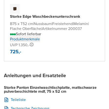
Storke Edge Waschbeckenunterschrank
B75 x T52 cm
|
Nussbaum
|
Freistehend
|
Melamin
|
Flache Oberfläche
|
Artikelnummer 200037
Sofort lieferbar
Produktmerkmale
UVP 1.350,-
725,-
Anleitungen und Ersatzteile
Storke Panton Einzelwaschtischplatte, mattschwarze
pulverbeschichtete mdf, 75 x 52 cm
Teileliste
Technische Zeichnung