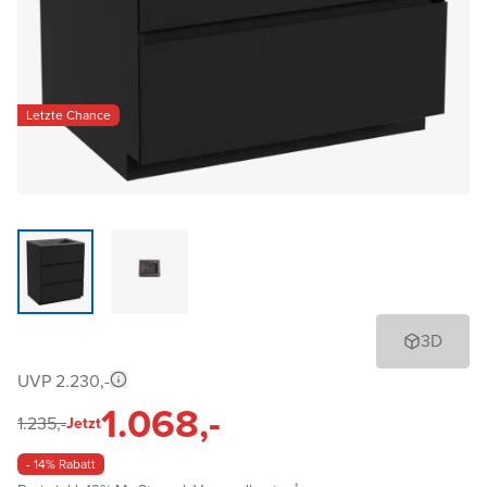
Letzte Chance
3D
UVP 2.230,-
1.068,-
1.235,-
Jetzt
- 14% Rabatt