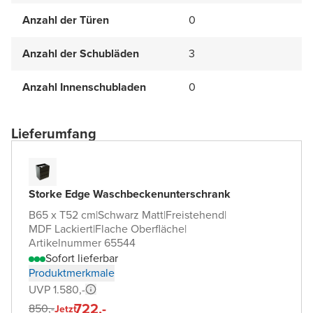
Anzahl der Türen
0
Anzahl der Schubläden
3
Anzahl Innenschubladen
0
Lieferumfang
Storke Edge Waschbeckenunterschrank
B65 x T52 cm
|
Schwarz Matt
|
Freistehend
|
MDF Lackiert
|
Flache Oberfläche
|
Artikelnummer 65544
Sofort lieferbar
Produktmerkmale
UVP 1.580,-
722,-
850,-
Jetzt