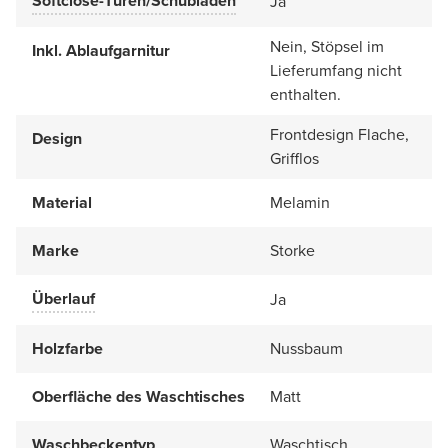
Softclose-Türen/Schubladen
Ja
Nein, Stöpsel im
Inkl. Ablaufgarnitur
Lieferumfang nicht
enthalten.
Frontdesign Flache,
Design
Grifflos
Material
Melamin
Marke
Storke
Überlauf
Ja
Holzfarbe
Nussbaum
Oberfläche des Waschtisches
Matt
Waschbeckentyp
Waschtisch