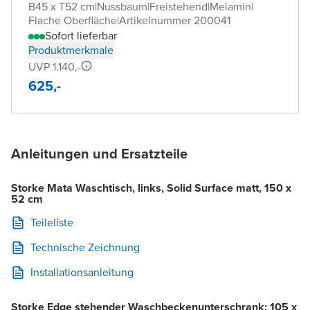
B45 x T52 cm
|
Nussbaum
|
Freistehend
|
Melamin
|
Flache Oberfläche
|
Artikelnummer 200041
Sofort lieferbar
Produktmerkmale
UVP 1.140,-
625,-
Anleitungen und Ersatzteile
Storke Mata Waschtisch, links, Solid Surface matt, 150 x
52 cm
Teileliste
Technische Zeichnung
Installationsanleitung
Storke Edge stehender Waschbeckenunterschrank: 105 x