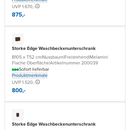
UVP 1.670,-
875,-
Storke Edge Waschbeckenunterschrank
B105 x T52 cm
|
Nussbaum
|
Freistehend
|
Melamin
|
Flache Oberfläche
|
Artikelnummer 200039
Sofort lieferbar
Produktmerkmale
UVP 1.520,-
800,-
Storke Edge Waschbeckenunterschrank