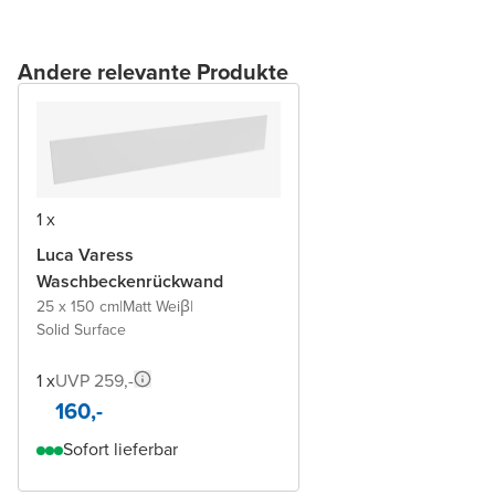
Andere relevante Produkte
1 x
Luca Varess
Waschbeckenrückwand
25 x 150 cm
|
Matt Weiβ
|
Solid Surface
1 x
UVP 259,-
160,-
Sofort lieferbar