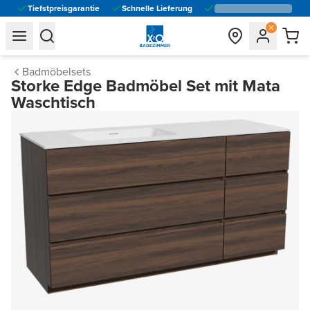
Tiefstpreisgarantie
Schnelle Lieferung
general.navigation.toggle_menu.label
general.navigation.toggle_menu.label
Badmöbelsets
Storke Edge Badmöbel Set mit Mata
Waschtisch