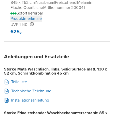
B45 x T52 cm
|
Nussbaum
|
Freistehend
|
Melamin
|
Flache Oberfläche
|
Artikelnummer 200041
Sofort lieferbar
Produktmerkmale
UVP 1.140,-
625,-
Anleitungen und Ersatzteile
Storke Mata Waschtisch, links, Solid Surface matt, 130 x
52 cm, Schrankkombination 45 cm
Teileliste
Technische Zeichnung
Installationsanleitung
Storke Edge stehender Waschbeckenunterschrank: 85 x