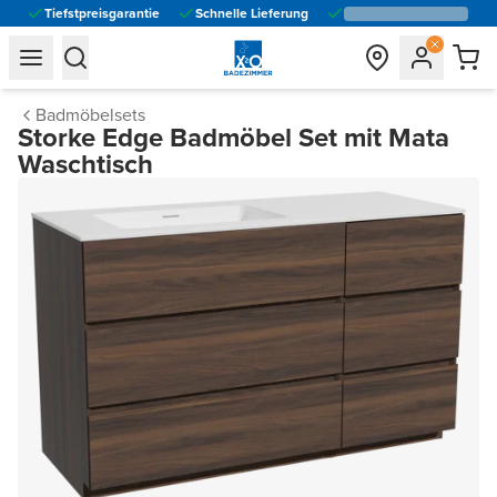
Tiefstpreisgarantie
Schnelle Lieferung
general.navigation.toggle_menu.label
general.navigation.toggle_menu.label
Badmöbelsets
Storke Edge Badmöbel Set mit Mata
Waschtisch