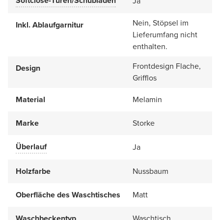
Softclose-Türen/Schubladen
Ja
Nein, Stöpsel im
Inkl. Ablaufgarnitur
Lieferumfang nicht
enthalten.
Frontdesign Flache,
Design
Grifflos
Material
Melamin
Marke
Storke
Überlauf
Ja
Holzfarbe
Nussbaum
Oberfläche des Waschtisches
Matt
Waschbeckentyp
Waschtisch