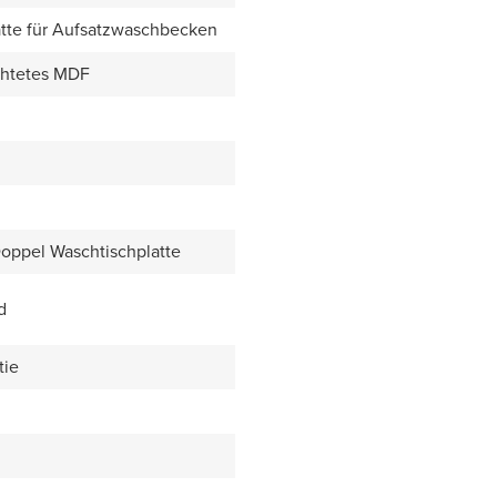
tte für Aufsatzwaschbecken
chtetes MDF
Doppel Waschtischplatte
d
tie