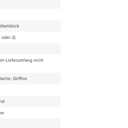
öbelstück
1 oder 2)
 im Lieferumfang nicht
ache, Grifflos
end
be