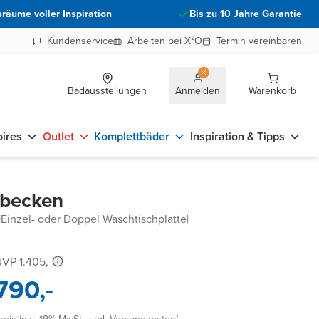
räume voller Inspiration
Bis zu 10 Jahre Garantie
Kundenservice
Arbeiten bei X²O
Termin vereinbaren
Badausstellungen
Anmelden
Warenkorb
ires
Outlet
Komplettbäder
Inspiration & Tipps
hbecken
|
Einzel- oder Doppel Waschtischplatte
|
VP 1.405,-
790,-