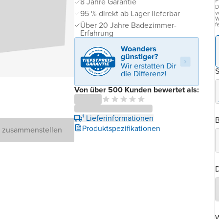
P
8 Jahre Garantie
D
95 % direkt ab Lager lieferbar
v
W
Über 20 Jahre Badezimmer-
f
Erfahrung
Von über 500 Kunden bewertet als:
¹ Lieferinformationen
B
Produktspezifikationen
D zusammenstellen
D
W