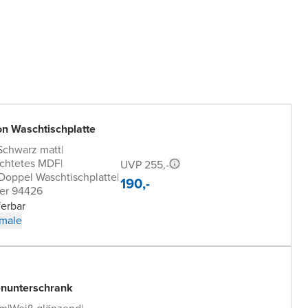
on Waschtischplatte
Schwarz matt
|
ichtetes MDF
|
UVP 255,-
 Doppel Waschtischplatte
|
190,-
er 94426
ferbar
male
nunterschrank