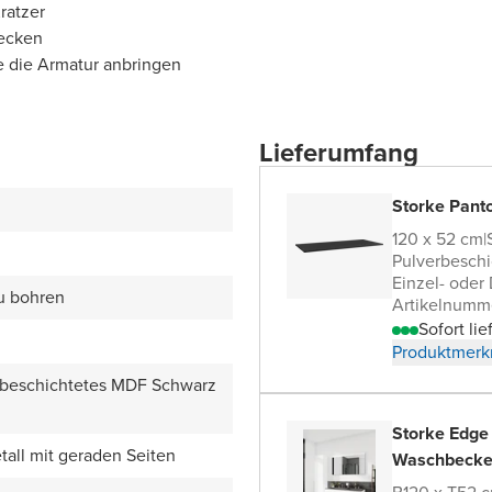
ratzer
becken
e die Armatur anbringen
Lieferumfang
Storke Pant
120 x 52 cm
|
Pulverbesch
Einzel- oder
zu bohren
Artikelnumm
Sofort lie
Produktmerk
rbeschichtetes MDF Schwarz
Storke Edge
all mit geraden Seiten
Waschbecke