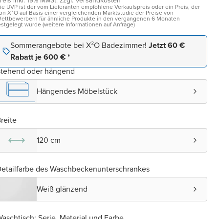
reis inkl. 19% MwSt. zzgl. Versandkosten¹
ie UVP ist der vom Lieferanten empfohlene Verkaufspreis oder ein Preis, der
on X²O auf Basis einer vergleichenden Marktstudie der Preise von
ettbewerbern für ähnliche Produkte in den vergangenen 6 Monaten
estgelegt wurde (weitere Informationen auf Anfrage)
Sommerangebote bei X²O Badezimmer!
Jetzt 60 €
Rabatt je 600 € *
Stehend oder hängend
Hängendes Möbelstück
reite
120 cm
etailfarbe des Waschbeckenunterschrankes
Weiß glänzend
aschtisch: Serie, Material und Farbe