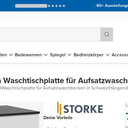
60+ Ausstellungs
tten
Badewannen
Spiegel
Badheizkörper
Accesso
 Waschtischplatte für Aufsatzwasc
d
|
Waschtischplatte für Aufsatzwaschbecken in Schwarz
|
Hängend
U
Deine Vorteile