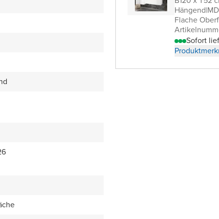
B120 x T52 
Hängend
|
MDF
Flache Oberf
Artikelnumm
Sofort lie
Produktmerk
end
26
äche