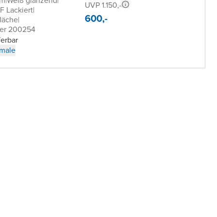
cm
|
Weiß glänzend
|
UVP 1.150,-
 Lackiert
|
600,-
läche
|
er 200254
ferbar
male