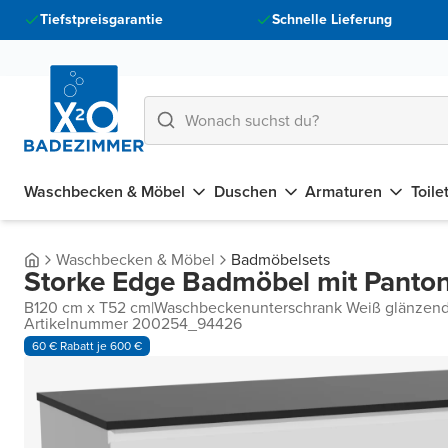
Tiefstpreisgarantie
Schnelle Lieferung
Waschbecken & Möbel
Duschen
Armaturen
Toile
Waschbecken & Möbel
Badmöbelsets
Storke Edge Badmöbel mit Panton
B120 cm x T52 cm
|
Waschbeckenunterschrank Weiß glänzen
Artikelnummer 200254_94426
60 € Rabatt je 600 €