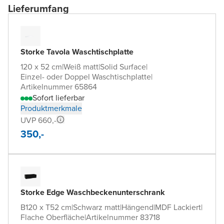
Lieferumfang
Storke Tavola Waschtischplatte
120 x 52 cm
|
Weiß matt
|
Solid Surface
|
Einzel- oder Doppel Waschtischplatte
|
Artikelnummer 65864
Sofort lieferbar
Produktmerkmale
UVP 660,-
350,-
Storke Edge Waschbeckenunterschrank
B120 x T52 cm
|
Schwarz matt
|
Hängend
|
MDF Lackiert
|
Flache Oberfläche
|
Artikelnummer 83718