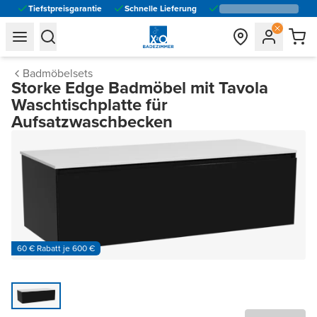
Tiefstpreisgarantie
Schnelle Lieferung
general.navigation.toggle_menu.label
general.navigation.toggle_menu.label
Badmöbelsets
Storke Edge Badmöbel mit Tavola
Waschtischplatte für
Aufsatzwaschbecken
60 € Rabatt je 600 €