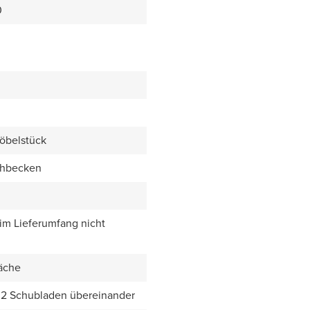
0
öbelstück
chbecken
 im Lieferumfang nicht
äche
 2 Schubladen übereinander