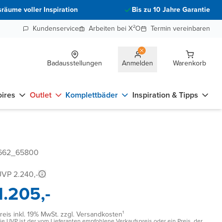
räume voller Inspiration
Bis zu 10 Jahre Garantie
Kundenservice
Arbeiten bei X²O
Termin vereinbaren
Badausstellungen
Anmelden
Warenkorb
ires
Outlet
Komplettbäder
Inspiration & Tipps
5662_65800
VP 2.240,-
1.205,-
reis inkl. 19% MwSt. zzgl. Versandkosten¹
ie UVP ist der vom Lieferanten empfohlene Verkaufspreis oder ein Preis, der