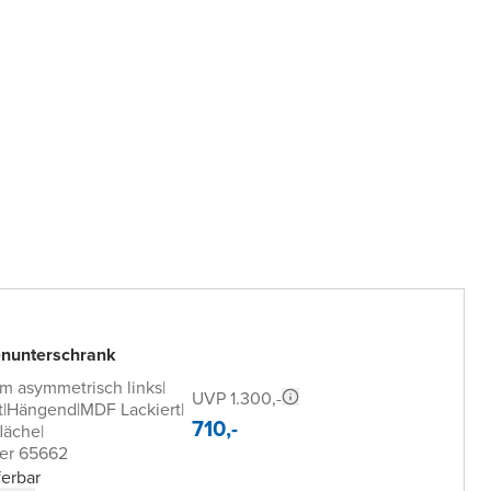
nunterschrank
m asymmetrisch links
|
UVP 1.300,-
t
|
Hängend
|
MDF Lackiert
|
710,-
läche
|
er 65662
ferbar