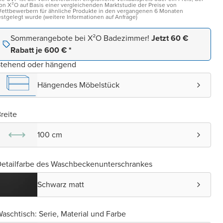
on X²O auf Basis einer vergleichenden Marktstudie der Preise von
ettbewerbern für ähnliche Produkte in den vergangenen 6 Monaten
estgelegt wurde (weitere Informationen auf Anfrage)
Sommerangebote bei X²O Badezimmer!
Jetzt 60 €
Rabatt je 600 € *
Stehend oder hängend
Hängendes Möbelstück
reite
100 cm
etailfarbe des Waschbeckenunterschrankes
Abbildung
ähnlich
Schwarz matt
Zeigt ein
ähnliches
Modell aus
derselben
aschtisch: Serie, Material und Farbe
Serie