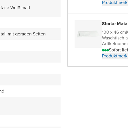
Produktmerk
rface Weiß matt
Storke Mata
100 x 46 cm
|
all mit geraden Seiten
Waschtisch a
Artikelnumm
Sofort lie
Produktmerk
end