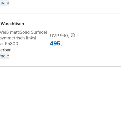
male
 Waschtisch
Weiß matt
|
Solid Surface
|
UVP 940,-
symmetrisch links
|
495,-
er 65800
ferbar
male