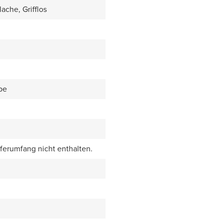
ache, Grifflos
be
eferumfang nicht enthalten.