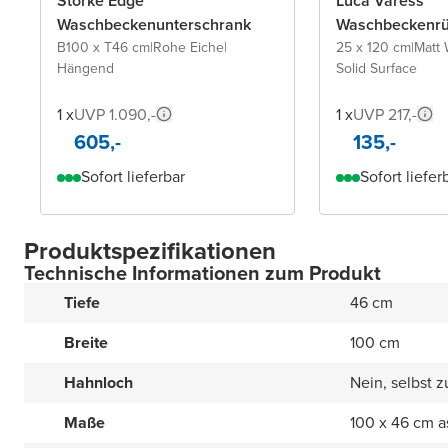
Storke Edge
Luca Varess
Waschbeckenunterschrank
Waschbeckenr
B100 x T46 cm
|
Rohe Eiche
|
25 x 120 cm
|
Matt 
Hängend
Solid Surface
1 x
UVP 1.090,-
1 x
UVP 217,-
605,-
135,-
Sofort lieferbar
Sofort liefer
Produktspezifikationen
Technische Informationen zum Produkt
Tiefe
46 cm
Breite
100 cm
Hahnloch
Nein, selbst 
Maße
100 x 46 cm a