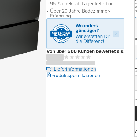
95 % direkt ab Lager lieferbar
v
W
Über 20 Jahre Badezimmer-
f
Erfahrung
Von über 500 Kunden bewertet als:
¹ Lieferinformationen
B
Produktspezifikationen
D
Abbildung
ähnlich
Zeigt ein
ähnliches
Modell aus
derselben
W
Serie