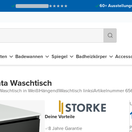
60+ Ausstellungs
tten
Badewannen
Spiegel
Badheizkörper
Accesso
ta Waschtisch
Waschtisch in Weiß
|
Hängend
|
Waschtisch links
|
Artikelnummer 6
U
Deine Vorteile
P
8 Jahre Garantie
D