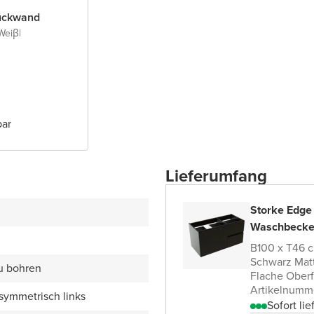
ückwand
Weiβ
|
bar
Lieferumfang
Storke Edge
Waschbecke
B100 x T46 c
Schwarz Mat
zu bohren
Flache Oberf
Artikelnumm
symmetrisch links
Sofort lie