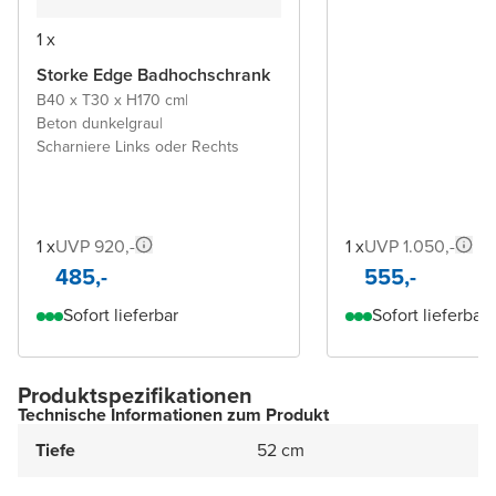
1 x
Storke Edge Badhochschrank
B40 x T30 x H170 cm
|
Beton dunkelgrau
|
Scharniere Links oder Rechts
1 x
UVP 920,-
1 x
UVP 1.050,-
485,-
555,-
Sofort lieferbar
Sofort lieferbar
Produktspezifikationen
Technische Informationen zum Produkt
Tiefe
52 cm