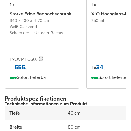
1 x
1 x
Storke Edge Badhochschrank
X²O Hochglanz-L
B40 x T30 x H170 cm
|
250 ml
Weiß Glänzend
|
Scharniere Links oder Rechts
1 x
UVP 1.060,-
555,-
34,-
1 x
Sofort lieferbar
Sofort lieferbar
Produktspezifikationen
Technische Informationen zum Produkt
Tiefe
46 cm
Breite
80 cm