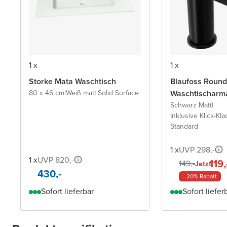
1 x
1 x
Storke Mata Waschtisch
Blaufoss Round
80 x 46 cm
|
Weiß matt
|
Solid Surface
Waschtischarm
Schwarz Matt
|
Inklusive Klick-Kla
Standard
1 x
UVP 298,-
1 x
UVP 820,-
119,
149,-
Jetzt
430,-
- 20% Rabatt
Sofort lieferbar
Sofort liefer