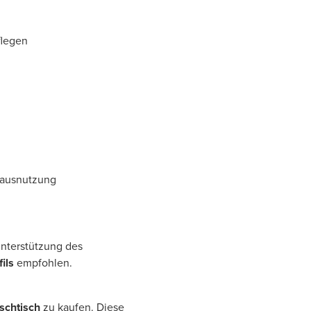
flegen
mausnutzung
 Unterstützung des
ils
empfohlen.
schtisch
zu kaufen. Diese