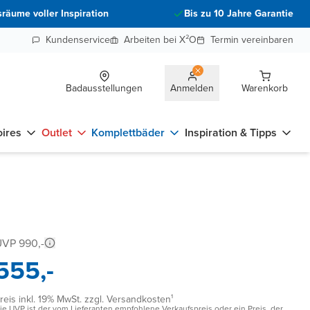
räume voller Inspiration
Bis zu 10 Jahre Garantie
Kundenservice
Arbeiten bei X²O
Termin vereinbaren
Badausstellungen
Anmelden
Warenkorb
ires
Outlet
Komplettbäder
Inspiration & Tipps
VP 990,-
555,-
reis inkl. 19% MwSt. zzgl. Versandkosten¹
ie UVP ist der vom Lieferanten empfohlene Verkaufspreis oder ein Preis, der