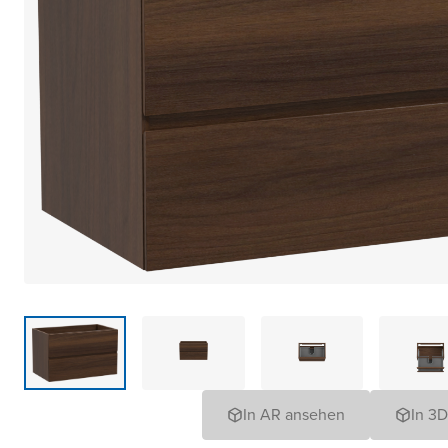
In AR ansehen
In 3