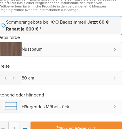
on X²O auf Basis einer vergleichenden Marktstudie der Preise von
ettbewerbern für ähnliche Produkte in den vergangenen 6 Monaten
estgelegt wurde (weitere Informationen auf Anfrage)
Sommerangebote bei X²O Badezimmer!
Jetzt 60 €
Rabatt je 600 € *
etailfarbe
Nussbaum
reite
80 cm
Stehend oder hängend
Hängendes Möbelstück
In den Warenkorb