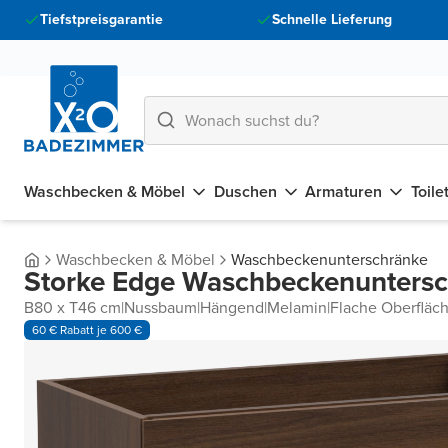
Tiefstpreisgarantie
Schnelle Lieferung
Waschbecken & Möbel
Duschen
Armaturen
Toile
Waschbecken & Möbel
Waschbeckenunterschränke
Storke Edge Waschbeckenunters
B80 x T46 cm
|
Nussbaum
|
Hängend
|
Melamin
|
Flache Oberfläc
60 € Rabatt je 600 €