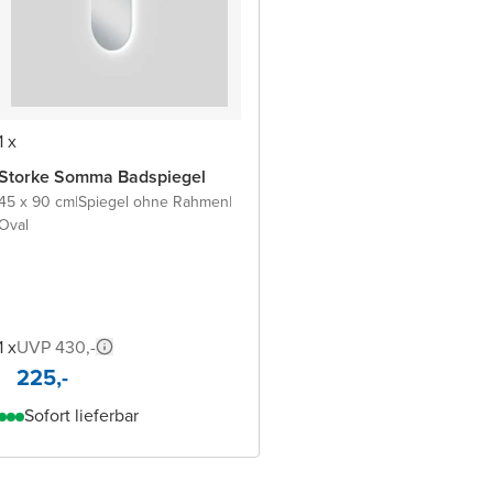
1 x
Storke Somma Badspiegel
45 x 90 cm
|
Spiegel ohne Rahmen
|
Oval
1 x
UVP 430,-
225,-
Sofort lieferbar