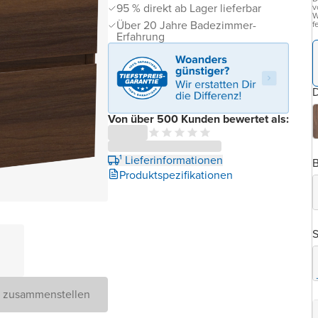
95 % direkt ab Lager lieferbar
v
W
Über 20 Jahre Badezimmer-
f
Erfahrung
D
Von über 500 Kunden bewertet als:
¹ Lieferinformationen
B
Produktspezifikationen
D zusammenstellen