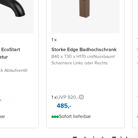
1 x
 EcoStart
Storke Edge Badhochschrank
atur
B40 x T30 x H170 cm
|
Nussbaum
|
Scharniere Links oder Rechts
ck Ablaufventil
|
1 x
UVP 920,-
-
485,-
bar
Sofort lieferbar