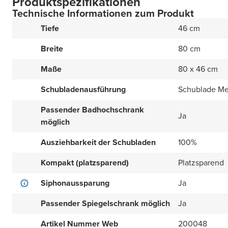
Produktspezifikationen
Technische Informationen zum Produkt
Tiefe
46 cm
Breite
80 cm
Maße
80 x 46 cm
Schubladenausführung
Schublade Met
Passender Badhochschrank
Ja
möglich
Ausziehbarkeit der Schubladen
100%
Kompakt (platzsparend)
Platzsparend
Siphonaussparung
Ja
Passender Spiegelschrank möglich
Ja
Artikel Nummer Web
200048