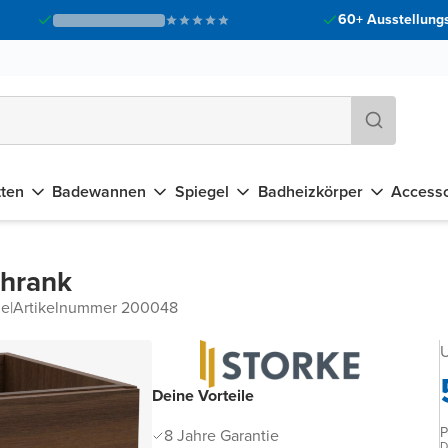
60+ Ausstellungs
tten
Badewannen
Spiegel
Badheizkörper
Accesso
chrank
he
|
Artikelnummer 200048
U
Deine Vorteile
P
8 Jahre Garantie
D