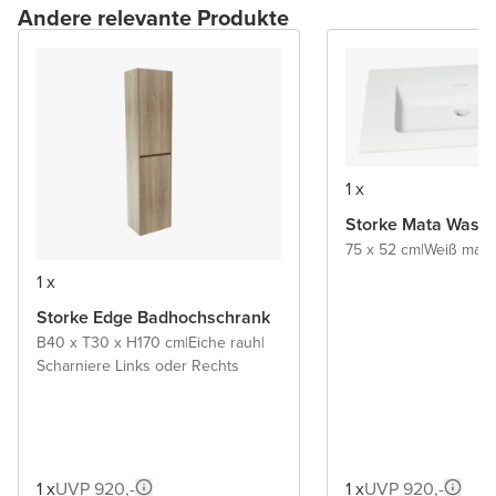
Andere relevante Produkte
1 x
Storke Mata Wasch
75 x 52 cm
|
Weiß matt
|
1 x
Storke Edge Badhochschrank
B40 x T30 x H170 cm
|
Eiche rauh
|
Scharniere Links oder Rechts
1 x
UVP 920,-
1 x
UVP 920,-