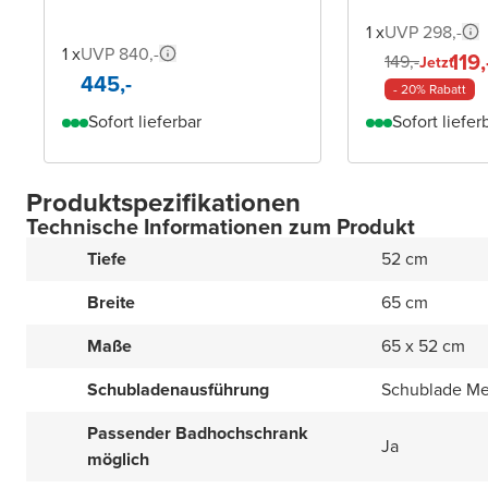
1 x
UVP 298,-
1 x
UVP 840,-
119,
149,-
Jetzt
445,-
- 20% Rabatt
Sofort lieferbar
Sofort liefer
Produktspezifikationen
Technische Informationen zum Produkt
Tiefe
52 cm
Breite
65 cm
Maße
65 x 52 cm
Schubladenausführung
Schublade Met
Passender Badhochschrank
Ja
möglich