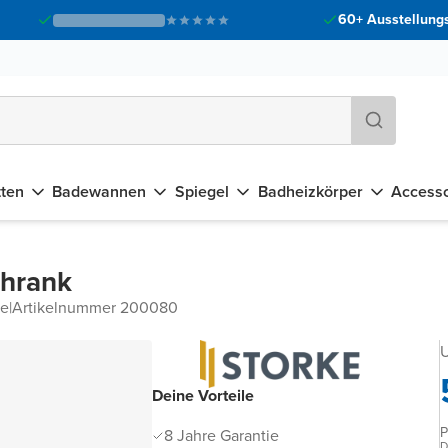
60+ Ausstellungs
tten
Badewannen
Spiegel
Badheizkörper
Accesso
chrank
he
|
Artikelnummer 200080
U
Deine Vorteile
P
8 Jahre Garantie
D