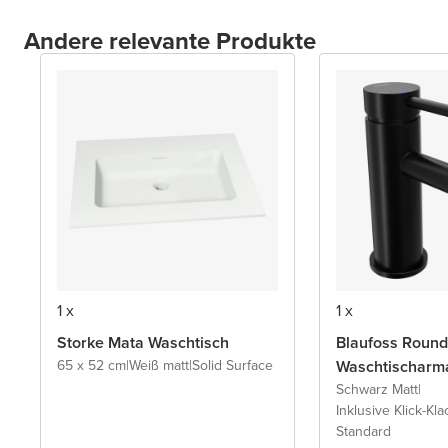
Andere relevante Produkte
1 x
1 x
Storke Mata Waschtisch
Blaufoss Round
65 x 52 cm
|
Weiß matt
|
Solid Surface
Waschtischarm
Schwarz Matt
|
Inklusive Klick-Kla
Standard