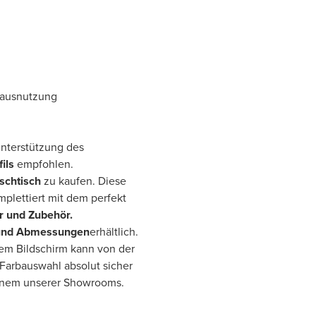
mausnutzung
 Unterstützung des
ils
empfohlen.
schtisch
zu kaufen. Diese
mplettiert mit dem perfekt
r und Zubehör.
und Abmessungen
erhältlich.
rem Bildschirm kann von der
 Farbauswahl absolut sicher
einem unserer Showrooms.