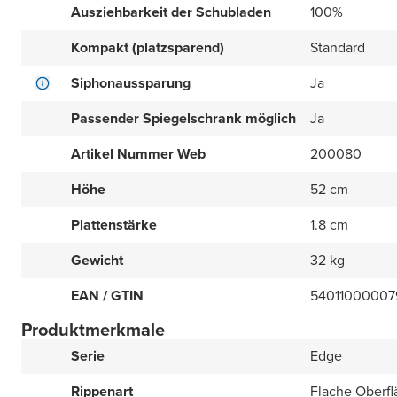
Ausziehbarkeit der Schubladen
100%
Kompakt (platzsparend)
Standard
Siphonaussparung
Ja
Passender Spiegelschrank möglich
Ja
Artikel Nummer Web
200080
Höhe
52 cm
Plattenstärke
1.8 cm
Gewicht
32 kg
EAN / GTIN
54011000007
Produktmerkmale
Serie
Edge
Rippenart
Flache Oberfl