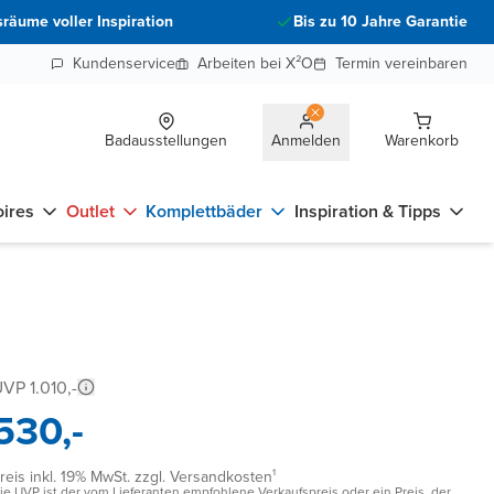
räume voller Inspiration
Bis zu 10 Jahre Garantie
Kundenservice
Arbeiten bei X²O
Termin vereinbaren
Badausstellungen
Anmelden
Warenkorb
ires
Outlet
Komplettbäder
Inspiration & Tipps
VP 1.010,-
530,-
reis inkl. 19% MwSt. zzgl. Versandkosten¹
ie UVP ist der vom Lieferanten empfohlene Verkaufspreis oder ein Preis, der