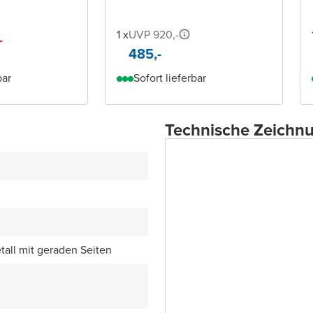
1 x
UVP 920,-
-
485,-
bar
Sofort lieferbar
Technische Zeichn
all mit geraden Seiten