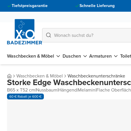
Tiefstpreisgarantie
Schnelle Lieferung
Waschbecken & Möbel
Duschen
Armaturen
Toile
Waschbecken & Möbel
Waschbeckenunterschränke
Storke Edge Waschbeckenunters
B65 x T52 cm
|
Nussbaum
|
Hängend
|
Melamin
|
Flache Oberfläc
60 € Rabatt je 600 €