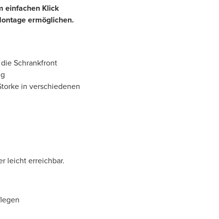
em einfachen Klick
Montage ermöglichen.
 die Schrankfront
ng
Storke in verschiedenen
 leicht erreichbar.
flegen