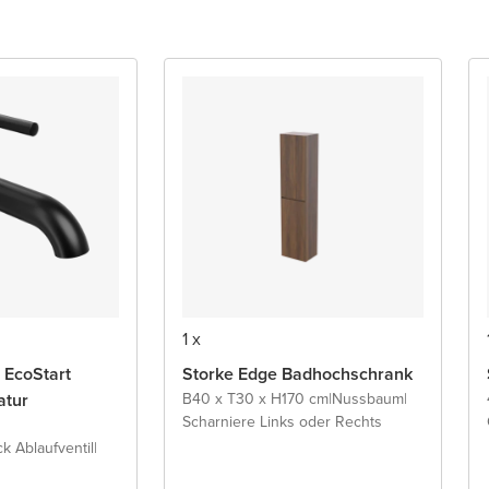
1 x
 EcoStart
Storke Edge Badhochschrank
atur
B40 x T30 x H170 cm
|
Nussbaum
|
Scharniere Links oder Rechts
ck Ablaufventil
|