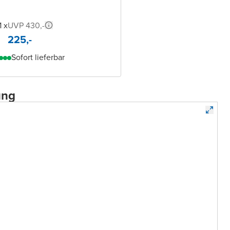
1 x
UVP 430,-
225,-
Sofort lieferbar
ung