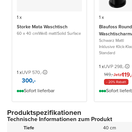
1 x
1 x
Storke Mata Waschtisch
Blaufoss Round
60 x 40 cm
|
Weiß matt
|
Solid Surface
Waschtischarm
Schwarz Matt
|
Inklusive Klick-Kla
Standard
1 x
UVP 298,-
1 x
UVP 570,-
119,
149,-
Jetzt
300,-
- 20% Rabatt
Sofort lieferbar
Sofort liefer
Produktspezifikationen
Technische Informationen zum Produkt
Tiefe
40 cm