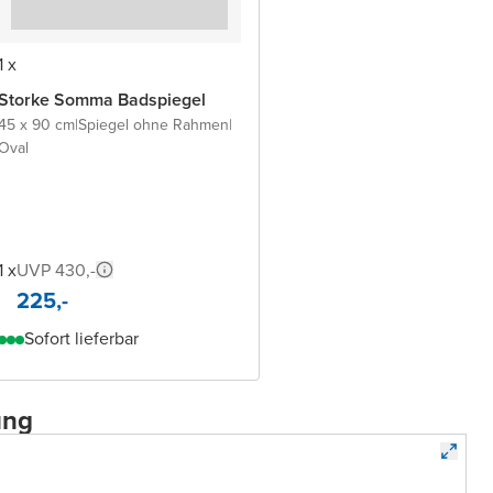
1 x
Storke Somma Badspiegel
45 x 90 cm
|
Spiegel ohne Rahmen
|
Oval
1 x
UVP 430,-
225,-
Sofort lieferbar
ung