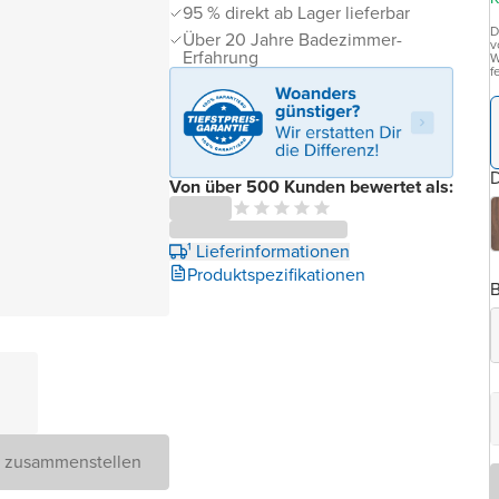
95 % direkt ab Lager lieferbar
D
Über 20 Jahre Badezimmer-
v
Erfahrung
W
f
D
Von über 500 Kunden bewertet als:
¹ Lieferinformationen
Produktspezifikationen
B
D zusammenstellen