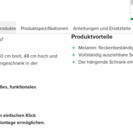
produkte
Produktspezifikationen
Anleitungen und Ersatzteile
Produktvorteile
is?
Melamin: fleckenbeständig
Vollständig ausziehbare S
60 cm breit, 48 cm hoch und
Der hängende Schrank erl
ängeschrank in der
ßes, funktionales
em einfachen Klick
Montage ermöglichen.