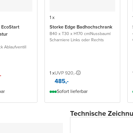
1 x
 EcoStart
Storke Edge Badhochschrank
atur
B40 x T30 x H170 cm
|
Nussbaum
|
Scharniere Links oder Rechts
ck Ablaufventil
|
1 x
UVP 920,-
-
485,-
bar
Sofort lieferbar
Technische Zeichn