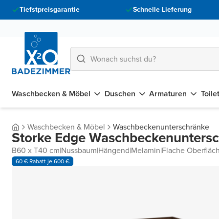
Tiefstpreisgarantie
Schnelle Lieferung
Waschbecken & Möbel
Duschen
Armaturen
Toile
Waschbecken & Möbel
Waschbeckenunterschränke
Storke Edge Waschbeckenunters
B60 x T40 cm
|
Nussbaum
|
Hängend
|
Melamin
|
Flache Oberfläc
60 € Rabatt je 600 €