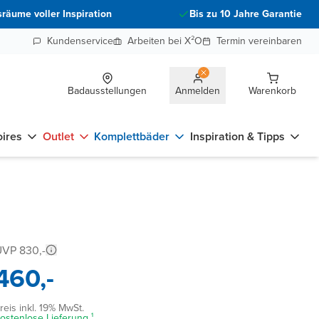
räume voller Inspiration
Bis zu 10 Jahre Garantie
Kundenservice
Arbeiten bei X²O
Termin vereinbaren
Badausstellungen
Anmelden
Warenkorb
ires
Outlet
Komplettbäder
Inspiration & Tipps
VP 830,-
460,-
reis inkl. 19% MwSt.
ostenlose Lieferung ¹