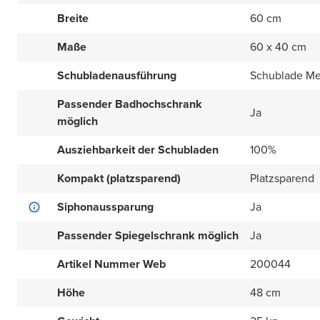
Breite
60 cm
Maße
60 x 40 cm
Schubladenausführung
Schublade Met
Passender Badhochschrank
Ja
möglich
Ausziehbarkeit der Schubladen
100%
Kompakt (platzsparend)
Platzsparend
Siphonaussparung
Ja
Passender Spiegelschrank möglich
Ja
Artikel Nummer Web
200044
Höhe
48 cm