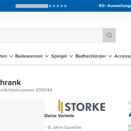
60+ Ausstellungs
tten
Badewannen
Spiegel
Badheizkörper
Accesso
chrank
he
|
Artikelnummer 200044
U
Deine Vorteile
P
8 Jahre Garantie
K