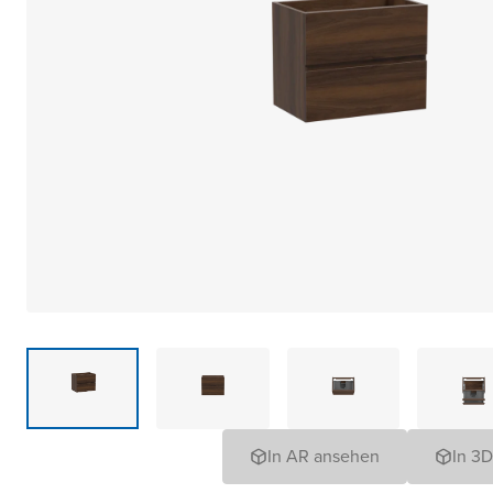
In AR ansehen
In 3