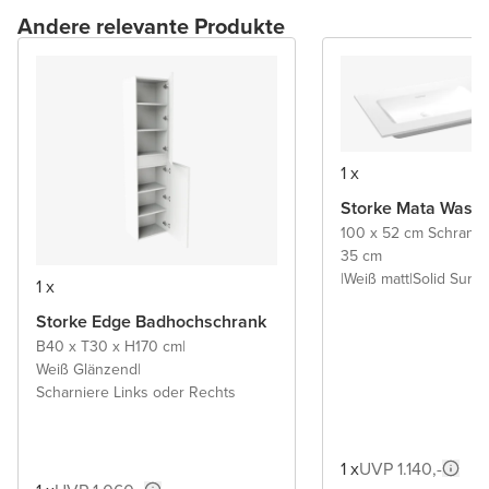
Andere relevante Produkte
1 x
Storke Mata Wasch
100 x 52 cm Schrank
35 cm
|
Weiß matt
|
Solid Surfa
1 x
Storke Edge Badhochschrank
B40 x T30 x H170 cm
|
Weiß Glänzend
|
Scharniere Links oder Rechts
1 x
UVP 1.140,-