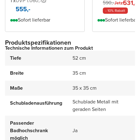
1 x
UVP 1.060,-
531,-
590,-
Jetzt
555,-
- 10% Rabatt
Sofort lieferbar
Sofort lieferbar
Produktspezifikationen
Technische Informationen zum Produkt
Tiefe
52 cm
Breite
35 cm
Maße
35 x 35 cm
Schublade Metall mit
Schubladenausführung
geraden Seiten
Passender
Badhochschrank
Ja
möglich