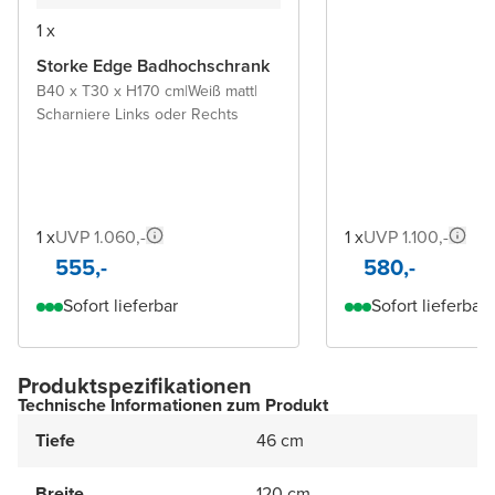
1 x
Storke Edge Badhochschrank
B40 x T30 x H170 cm
|
Weiß matt
|
Scharniere Links oder Rechts
1 x
UVP 1.060,-
1 x
UVP 1.100,-
555,-
580,-
Sofort lieferbar
Sofort lieferbar
Produktspezifikationen
Technische Informationen zum Produkt
Tiefe
46 cm
Breite
120 cm