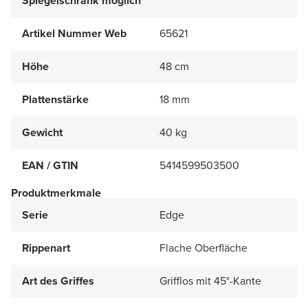
Spiegelschrank möglich
Artikel Nummer Web
65621
Höhe
48 cm
Plattenstärke
18 mm
Gewicht
40 kg
EAN / GTIN
5414599503500
Produktmerkmale
Serie
Edge
Rippenart
Flache Oberfläche
Art des Griffes
Grifflos mit 45°-Kante