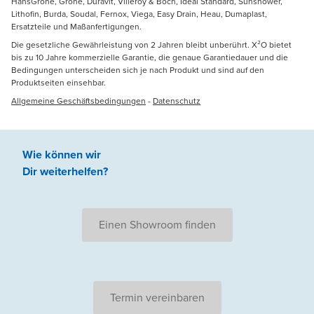
HansGrohe, Grohe, Duravit, Villeroy & Boch, Ideal Standard, Sunshower,
Lithofin, Burda, Soudal, Fernox, Viega, Easy Drain, Heau, Dumaplast,
Ersatzteile und Maßanfertigungen.
Die gesetzliche Gewährleistung von 2 Jahren bleibt unberührt. X²O bietet
bis zu 10 Jahre kommerzielle Garantie, die genaue Garantiedauer und die
Bedingungen unterscheiden sich je nach Produkt und sind auf den
Produktseiten einsehbar.
Allgemeine Geschäftsbedingungen
-
Datenschutz
Wie können wir
Dir weiterhelfen
?
Einen Showroom finden
Termin vereinbaren