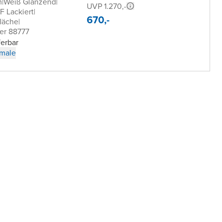
m
|
Weiß Glänzend
|
UVP 1.270,-
 Lackiert
|
670,-
läche
|
er 88777
ferbar
male