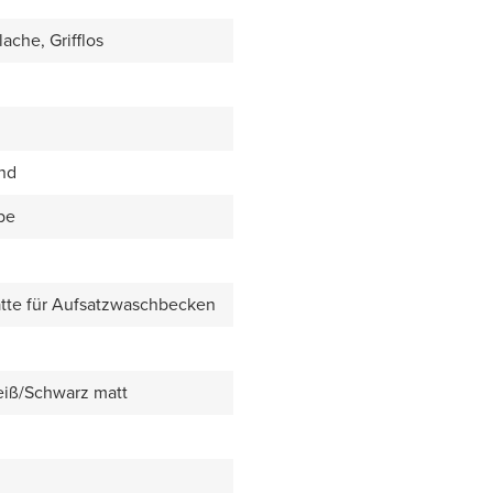
ache, Grifflos
end
be
tte für Aufsatzwaschbecken
eiß/Schwarz matt