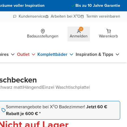
räume voller Inspiration
Bis zu 10 Jahre Garantie
Kundenservice
Arbeiten bei X²O
Termin vereinbaren
Badausstellungen
Anmelden
Warenkorb
ires
Outlet
Komplettbäder
Inspiration & Tipps
aschbecken
chwarz matt
|
Hängend
|
Einzel Waschtischplatte
|
Sommerangebote bei X²O Badezimmer!
Jetzt 60 €
Rabatt je 600 € *
Nicht auf Lager