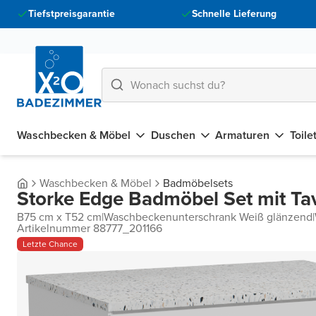
Tiefstpreisgarantie
Schnelle Lieferung
Waschbecken & Möbel
Duschen
Armaturen
Toile
Waschbecken & Möbel
Badmöbelsets
Storke Edge Badmöbel Set mit Ta
B75 cm x T52 cm
|
Waschbeckenunterschrank Weiß glänzend
|
Artikelnummer 88777_201166
Letzte Chance