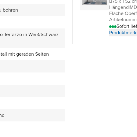
B75 x T52 c
Hängend
|
MDF
zu bohren
Flache Oberf
Artikelnumm
Sofort lie
Produktmerk
zo Terrazzo in Weiß/Schwarz
all mit geraden Seiten
end