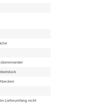
äche
 übereinander
öbelstück
chbecken
 im Lieferumfang nicht