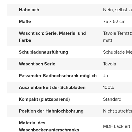
Hahnloch
Nein, selbst 
Maße
75 x 52 cm
Waschtisch: Serie, Material und
Tavola Terraz
Farbe
matt
Schubladenausführung
Schublade Met
Waschtisch Serie
Tavola
Passender Badhochschrank möglich
Ja
Ausziehbarkeit der Schubladen
100%
Kompakt (platzsparend)
Standard
Position der Hahnlochbohrung
Nicht zutreff
Material des
MDF Lackiert
Waschbeckenunterschranks