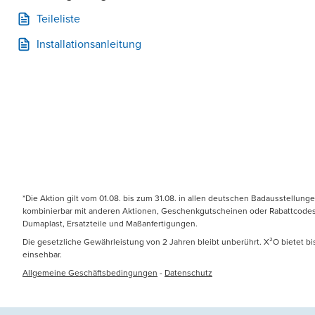
Teileliste
Installationsanleitung
*Die Aktion gilt vom 01.08. bis zum 31.08. in allen deutschen Badausstellung
kombinierbar mit anderen Aktionen, Geschenkgutscheinen oder Rabattcodes. N
Dumaplast, Ersatzteile und Maßanfertigungen.
Die gesetzliche Gewährleistung von 2 Jahren bleibt unberührt. X²O bietet b
einsehbar.
Allgemeine Geschäftsbedingungen
-
Datenschutz