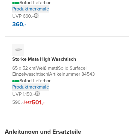
Sofort lieferbar
Produktmerkmale
UVP 660,-
360,-
Storke Mata High Waschtisch
65 x 52 cm
|
Weiß matt
|
Solid Surface
|
Einzelwaschtisch
|
Artikelnummer 84543
Sofort lieferbar
Produktmerkmale
UVP 1.150,-
501,-
590,-
Jetzt
Anleitungen und Ersatzteile