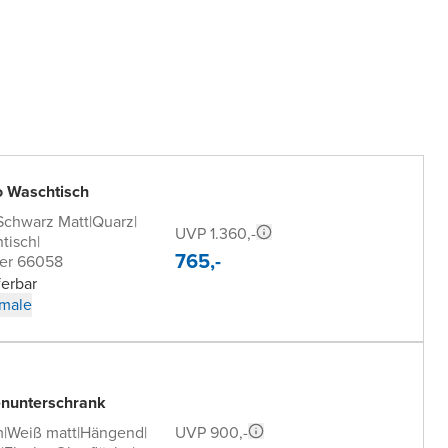
o Waschtisch
Schwarz Matt
|
Quarz
|
UVP 1.360,-
tisch
|
765,-
er 66058
ferbar
male
nunterschrank
UVP 900,-
m
|
Weiß matt
|
Hängend
|