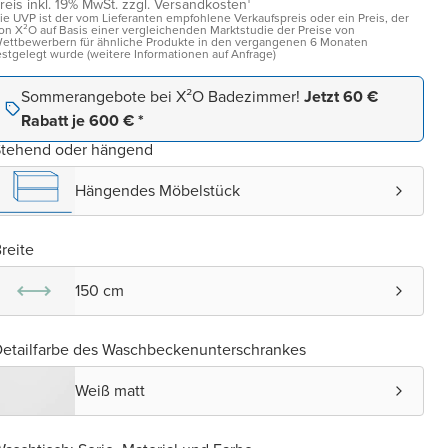
reis inkl. 19% MwSt. zzgl. Versandkosten¹
ie UVP ist der vom Lieferanten empfohlene Verkaufspreis oder ein Preis, der
on X²O auf Basis einer vergleichenden Marktstudie der Preise von
ettbewerbern für ähnliche Produkte in den vergangenen 6 Monaten
estgelegt wurde (weitere Informationen auf Anfrage)
Sommerangebote bei X²O Badezimmer!
Jetzt 60 €
Rabatt je 600 € *
Stehend oder hängend
Hängendes Möbelstück
reite
150 cm
etailfarbe des Waschbeckenunterschrankes
Weiß matt