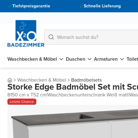
Tiefstpreisgarantie
Schnelle Lieferung
Waschbecken & Möbel
Duschen
Armaturen
Toile
Waschbecken & Möbel
Badmöbelsets
Storke Edge Badmöbel Set mit Sc
B150 cm x T52 cm
|
Waschbeckenunterschrank Weiß matt
|
Was
Letzte Chance