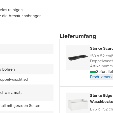
elos reinigen
e die Armatur anbringen
Lieferumfang
Storke Scur
150 x 52 cm
|
Doppelwasch
Artikelnumm
zu bohren
Sofort lie
Produktmerk
Doppelwaschtisch
Schwarz matt
Storke Edge
Waschbecke
all mit geraden Seiten
B75 x T52 c