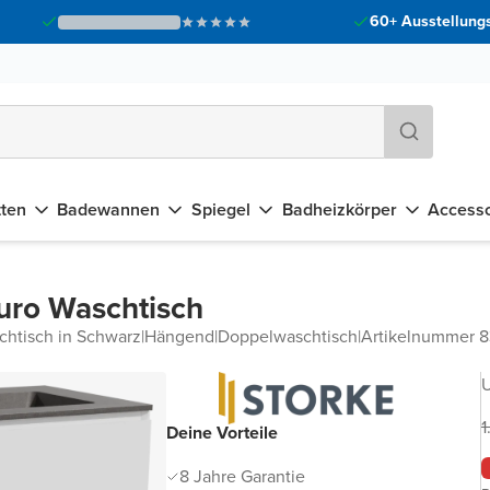
60+ Ausstellungs
tten
Badewannen
Spiegel
Badheizkörper
Accesso
uro Waschtisch
chtisch in Schwarz
|
Hängend
|
Doppelwaschtisch
|
Artikelnummer
U
1
Deine Vorteile
8 Jahre Garantie