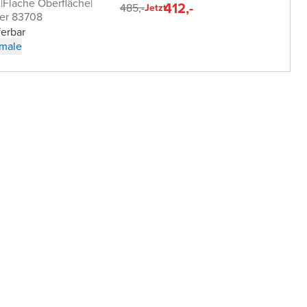
t
|
Flache Oberfläche
|
412,-
485,-
Jetzt
er 83708
ferbar
male