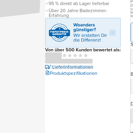
P
95 % direkt ab Lager lieferbar
D
v
Über 20 Jahre Badezimmer-
W
Erfahrung
f
Von über 500 Kunden bewertet als:
¹ Lieferinformationen
Produktspezifikationen
B
D