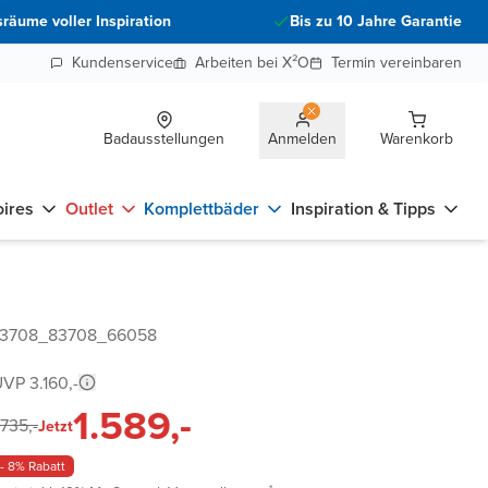
räume voller Inspiration
Bis zu 10 Jahre Garantie
Kundenservice
Arbeiten bei X²O
Termin vereinbaren
Badausstellungen
Anmelden
Warenkorb
ires
Outlet
Komplettbäder
Inspiration & Tipps
 83708_83708_66058
VP 3.160,-
1.589,-
.735,-
Jetzt
- 8% Rabatt