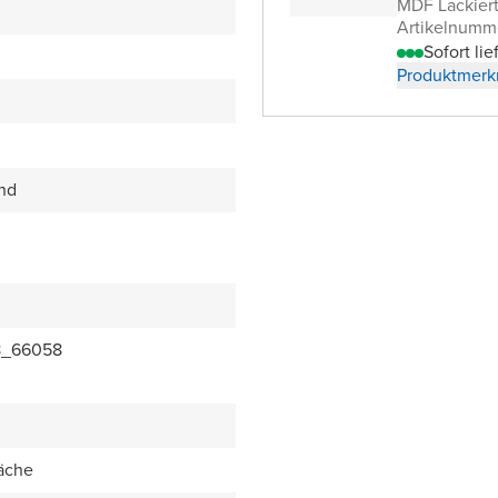
MDF Lackier
Artikelnumm
Sofort lie
Produktmerk
end
8_66058
äche