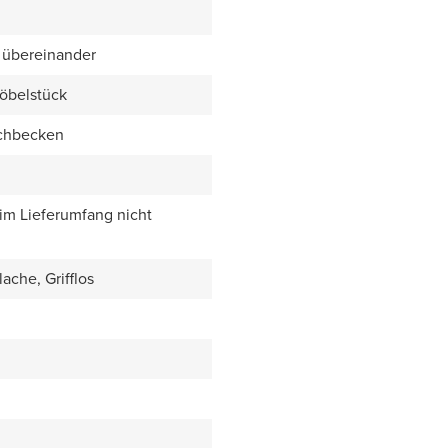
 übereinander
öbelstück
chbecken
 im Lieferumfang nicht
ache, Grifflos