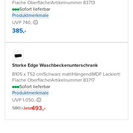
Flache Oberfläche
|
Artikelnummer 83713
Sofort lieferbar
Produktmerkmale
UVP 740,-
385,-
Storke Edge Waschbeckenunterschrank
B105 x T52 cm
|
Schwarz matt
|
Hängend
|
MDF Lackiert
|
Flache Oberfläche
|
Artikelnummer 83717
Sofort lieferbar
Produktmerkmale
UVP 1.050,-
493,-
580,-
Jetzt