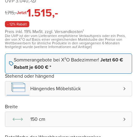
UVP 3.040,-
1.515,-
1.715,-
Jetzt
- 12% Rabatt
Preis inkl. 19% MwSt. zzgl. Versandkosten¹
Die UVP ist der vom Lieferanten empfohlene Verkaufspreis oder ein Preis,
der von X²O auf Basis einer vergleichenden Marktstudie der Preise von
Wettbewerbern für ähnliche Produkte in den vergangenen 6 Monaten
festgelegt wurde (weitere Informationen auf Anfrage)
Sommerangebote bei X²O Badezimmer!
Jetzt 60 €
Rabatt je 600 € *
Stehend oder hängend
Hängendes Möbelstück
Breite
150 cm