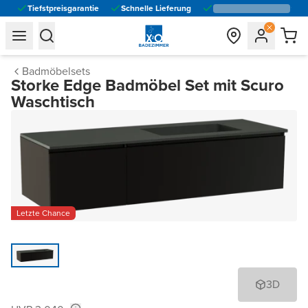
Tiefstpreisgarantie
Schnelle Lieferung
general.navigation.toggle_menu.label
general.navigation.toggle_menu.label
Badmöbelsets
Storke Edge Badmöbel Set mit Scuro
Waschtisch
Letzte Chance
3D