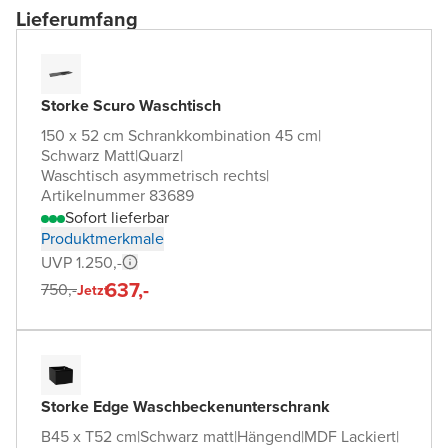
Lieferumfang
Storke Scuro Waschtisch
150 x 52 cm Schrankkombination 45 cm
|
Schwarz Matt
|
Quarz
|
Waschtisch asymmetrisch rechts
|
Artikelnummer 83689
Sofort lieferbar
Produktmerkmale
UVP 1.250,-
637,-
750,-
Jetzt
Storke Edge Waschbeckenunterschrank
B45 x T52 cm
|
Schwarz matt
|
Hängend
|
MDF Lackiert
|