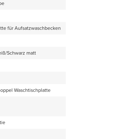
be
tte für Aufsatzwaschbecken
eiß/Schwarz matt
Doppel Waschtischplatte
tie