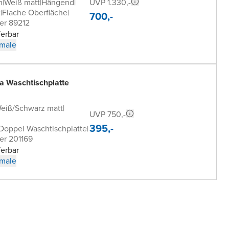
UVP 1.330,-
m
|
Weiß matt
|
Hängend
|
t
|
Flache Oberfläche
|
700,-
er 89212
ferbar
male
a Waschtischplatte
Weiß/Schwarz matt
|
UVP 750,-
395,-
 Doppel Waschtischplatte
|
er 201169
ferbar
male