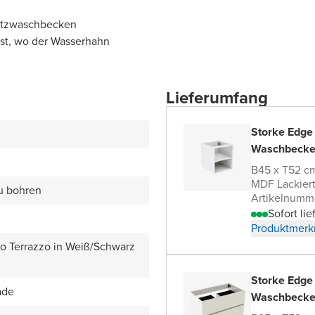
satzwaschbecken
bst, wo der Wasserhahn
Lieferumfang
Storke Edge
Waschbecke
B45 x T52 c
MDF Lackier
zu bohren
Artikelnumm
Sofort lie
Produktmerk
zo Terrazzo in Weiß/Schwarz
Storke Edge
ade
Waschbecke