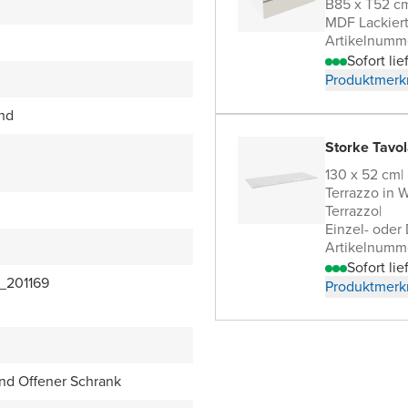
B85 x T52 c
MDF Lackier
Artikelnumm
Sofort lie
Produktmerk
end
Storke Tavol
130 x 52 cm
|
Terrazzo in 
Terrazzo
|
Einzel- oder
Artikelnumm
Sofort lie
_201169
Produktmerk
nd Offener Schrank