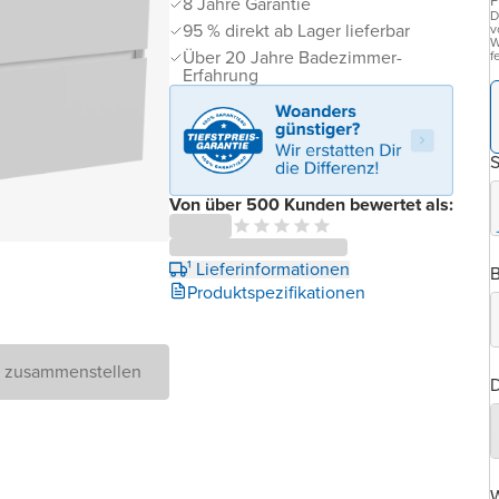
P
8 Jahre Garantie
D
95 % direkt ab Lager lieferbar
v
W
Über 20 Jahre Badezimmer-
f
Erfahrung
Von über 500 Kunden bewertet als:
¹ Lieferinformationen
B
Produktspezifikationen
D zusammenstellen
D
W