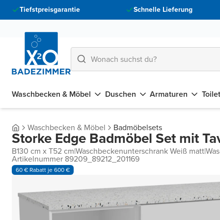
Tiefstpreisgarantie
Schnelle Lieferung
Waschbecken & Möbel
Duschen
Armaturen
Toile
Waschbecken & Möbel
Badmöbelsets
Storke Edge Badmöbel Set mit Ta
B130 cm x T52 cm
|
Waschbeckenunterschrank Weiß matt
|
Was
Artikelnummer 89209_89212_201169
60 € Rabatt je 600 €