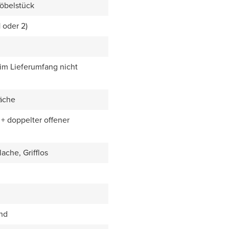
öbelstück
1 oder 2)
 im Lieferumfang nicht
äche
+ doppelter offener
ache, Grifflos
end