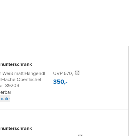
nunterschrank
UVP 670,-
m
|
Weiß matt
|
Hängend
|
t
|
Flache Oberfläche
|
350,-
er 89209
ferbar
male
nunterschrank