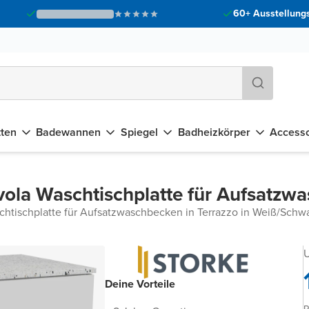
60+ Ausstellungs
tten
Badewannen
Spiegel
Badheizkörper
Accesso
vola Waschtischplatte für Aufsatzw
chtischplatte für Aufsatzwaschbecken in Terrazzo in Weiß/Schw
U
Deine Vorteile