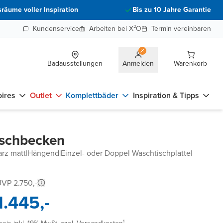
räume voller Inspiration
Bis zu 10 Jahre Garantie
Kundenservice
Arbeiten bei X²O
Termin vereinbaren
Badausstellungen
Anmelden
Warenkorb
ires
Outlet
Komplettbäder
Inspiration & Tipps
aschbecken
arz matt
|
Hängend
|
Einzel- oder Doppel Waschtischplatte
|
VP 2.750,-
1.445,-