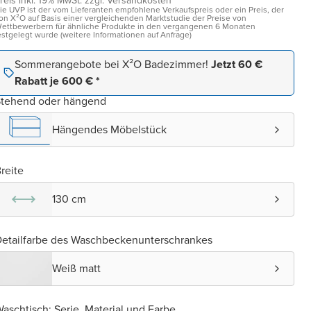
reis inkl. 19% MwSt. zzgl. Versandkosten¹
ie UVP ist der vom Lieferanten empfohlene Verkaufspreis oder ein Preis, der
on X²O auf Basis einer vergleichenden Marktstudie der Preise von
ettbewerbern für ähnliche Produkte in den vergangenen 6 Monaten
estgelegt wurde (weitere Informationen auf Anfrage)
Sommerangebote bei X²O Badezimmer!
Jetzt 60 €
Rabatt je 600 € *
Stehend oder hängend
Hängendes Möbelstück
reite
130 cm
etailfarbe des Waschbeckenunterschrankes
Weiß matt
aschtisch: Serie, Material und Farbe