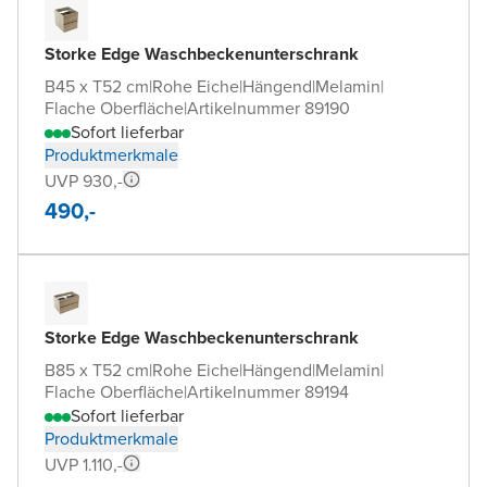
Storke Edge Waschbeckenunterschrank
B45 x T52 cm
|
Rohe Eiche
|
Hängend
|
Melamin
|
Flache Oberfläche
|
Artikelnummer 89190
Sofort lieferbar
Produktmerkmale
UVP 930,-
490,-
Storke Edge Waschbeckenunterschrank
B85 x T52 cm
|
Rohe Eiche
|
Hängend
|
Melamin
|
Flache Oberfläche
|
Artikelnummer 89194
Sofort lieferbar
Produktmerkmale
UVP 1.110,-