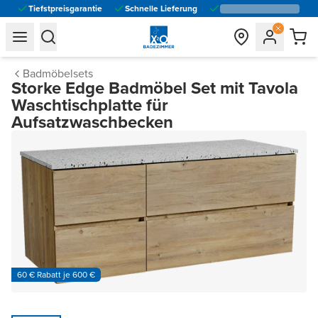
Tiefstpreisgarantie
Schnelle Lieferung
general.navigation.toggle_menu.label
general.navigation.toggle_menu.label
Badmöbelsets
Storke Edge Badmöbel Set mit Tavola
Waschtischplatte für
Aufsatzwaschbecken
60 € Rabatt je 600 €