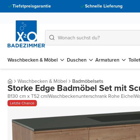
Tiefstpreisgarantie
Schnelle Lieferung
Waschbecken & Möbel
Duschen
Armaturen
Toile
Waschbecken & Möbel
Badmöbelsets
Storke Edge Badmöbel Set mit Sc
B130 cm x T52 cm
|
Waschbeckenunterschrank Rohe Eiche
|
Wa
Letzte Chance