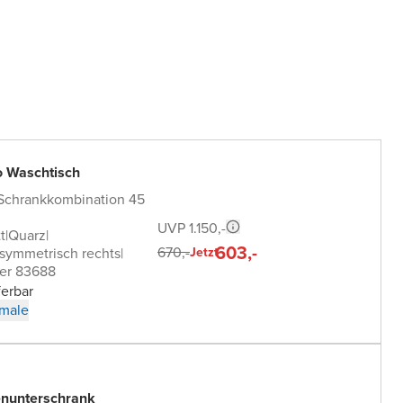
o Waschtisch
 Schrankkombination 45
UVP 1.150,-
t
|
Quarz
|
603,-
670,-
symmetrisch rechts
|
Jetzt
er 83688
ferbar
male
nunterschrank