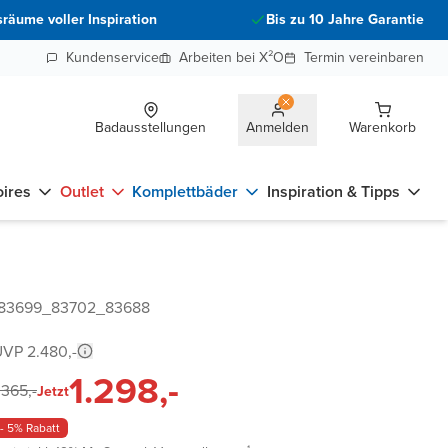
räume voller Inspiration
Bis zu 10 Jahre Garantie
Kundenservice
Arbeiten bei X²O
Termin vereinbaren
Badausstellungen
Anmelden
Warenkorb
ires
Outlet
Komplettbäder
Inspiration & Tipps
 83699_83702_83688
VP 2.480,-
1.298,-
.365,-
Jetzt
- 5% Rabatt