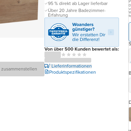
P
95 % direkt ab Lager lieferbar
D
v
Über 20 Jahre Badezimmer-
W
Erfahrung
f
Von über 500 Kunden bewertet als:
¹ Lieferinformationen
D zusammenstellen
Produktspezifikationen
B
D