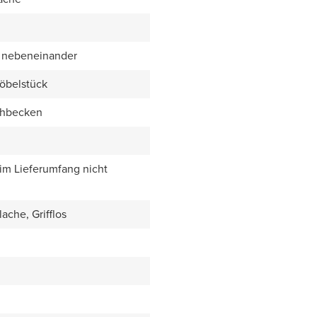
 nebeneinander
öbelstück
chbecken
 im Lieferumfang nicht
ache, Grifflos