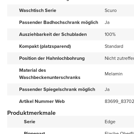
Waschtisch Serie
Scuro
Passender Badhochschrank möglich
Ja
Ausziehbarkeit der Schubladen
100%
Kompakt (platzsparend)
Standard
Position der Hahnlochbohrung
Nicht zutreff
Material des
Melamin
Waschbeckenunterschranks
Passender Spiegelschrank möglich
Ja
Artikel Nummer Web
83699_8370
Produktmerkmale
Serie
Edge
Rippenart
Flache Oberfl