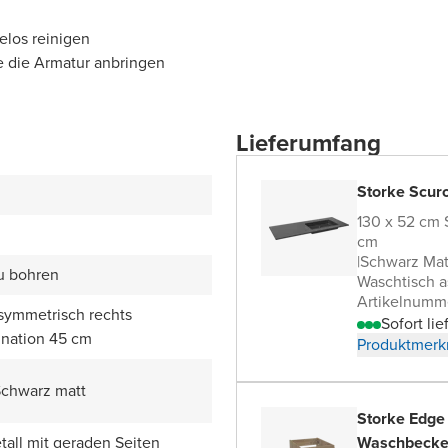
elos reinigen
e die Armatur anbringen
Lieferumfang
Storke Scur
130 x 52 cm
cm
|
Schwarz Mat
zu bohren
Waschtisch a
Artikelnumm
symmetrisch rechts
Sofort lie
nation 45 cm
Produktmerk
Schwarz matt
Storke Edge
all mit geraden Seiten
Waschbecke