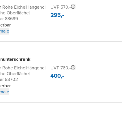
UVP 570,-
m
|
Rohe Eiche
|
Hängend
|
che Oberfläche
|
295,-
er 83699
ferbar
male
nunterschrank
UVP 760,-
m
|
Rohe Eiche
|
Hängend
|
che Oberfläche
|
400,-
er 83702
ferbar
male