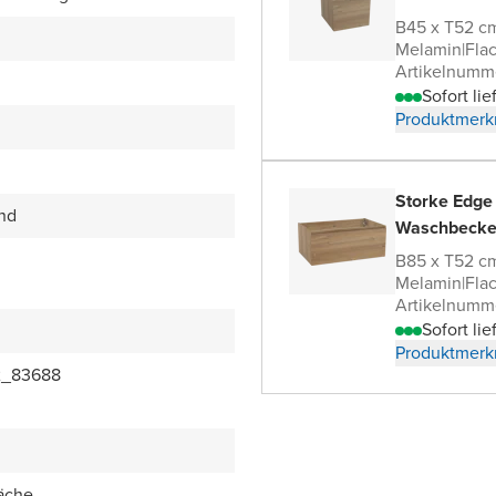
B45 x T52 c
Melamin
|
Fla
Artikelnumm
Sofort lie
Produktmerk
Storke Edge
end
Waschbecke
B85 x T52 c
Melamin
|
Fla
Artikelnumm
Sofort lie
Produktmerk
2_83688
äche