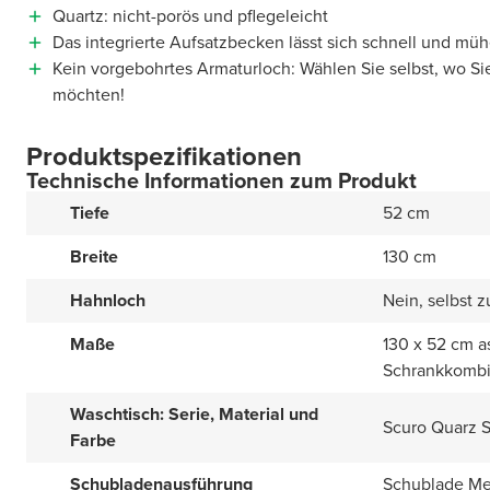
Quartz: nicht-porös und pflegeleicht
Das integrierte Aufsatzbecken lässt sich schnell und müh
Kein vorgebohrtes Armaturloch: Wählen Sie selbst, wo Si
möchten!
Produktspezifikationen
Technische Informationen zum Produkt
Tiefe
52 cm
Breite
130 cm
Hahnloch
Nein, selbst 
Maße
130 x 52 cm a
Schrankkombi
Waschtisch: Serie, Material und
Scuro Quarz 
Farbe
Schubladenausführung
Schublade Met