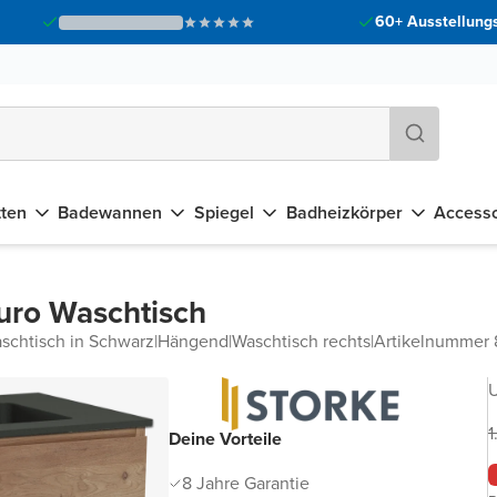
60+ Ausstellungs
tten
Badewannen
Spiegel
Badheizkörper
Accesso
uro Waschtisch
schtisch in Schwarz
|
Hängend
|
Waschtisch rechts
|
Artikelnummer
U
1
Deine Vorteile
8 Jahre Garantie