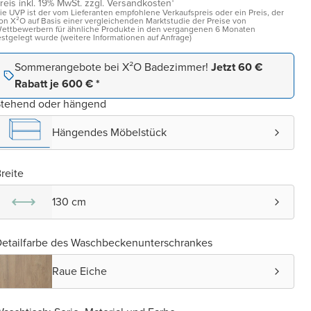
reis inkl. 19% MwSt. zzgl. Versandkosten¹
ie UVP ist der vom Lieferanten empfohlene Verkaufspreis oder ein Preis, der
on X²O auf Basis einer vergleichenden Marktstudie der Preise von
ettbewerbern für ähnliche Produkte in den vergangenen 6 Monaten
estgelegt wurde (weitere Informationen auf Anfrage)
Sommerangebote bei X²O Badezimmer!
Jetzt 60 €
Rabatt je 600 € *
Stehend oder hängend
Hängendes Möbelstück
reite
130 cm
etailfarbe des Waschbeckenunterschrankes
Raue Eiche