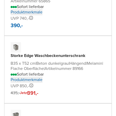
Artikelnummer 65865
Sofort lieferbar
Produktmerkmale
UVP 740,-
390,-
Storke Edge Waschbeckenunterschrank
B35 x T52 cm
|
Beton dunkelgrau
|
Hängend
|
Melamin
|
Flache Oberfläche
|
Artikelnummer 89166
Sofort lieferbar
Produktmerkmale
UVP 850,-
391,-
435,-
Jetzt