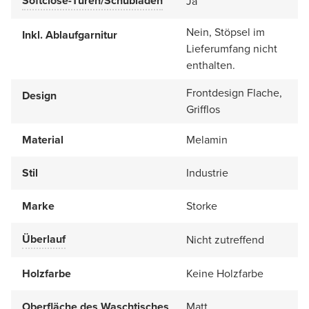
Softclose-Türen/Schubladen
Ja
Nein, Stöpsel im
Inkl. Ablaufgarnitur
Lieferumfang nicht
enthalten.
Frontdesign Flache,
Design
Grifflos
Material
Melamin
Stil
Industrie
Marke
Storke
Überlauf
Nicht zutreffend
Holzfarbe
Keine Holzfarbe
Oberfläche des Waschtisches
Matt