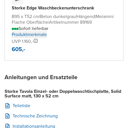
Storke Edge Waschbeckenunterschrank
B95 x T52 cm
|
Beton dunkelgrau
|
Hängend
|
Melamin
|
Flache Oberfläche
|
Artikelnummer 89169
Sofort lieferbar
Produktmerkmale
UVP 1.160,-
605,-
Anleitungen und Ersatzteile
Storke Tavola Einzel- oder Doppelwaschtischplatte, Solid
Surface matt, 130 x 52 cm
Teileliste
Technische Zeichnung
Installationsanleitung