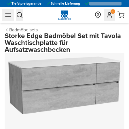
Tiefstpreisgarantie
Schnelle Lieferung
general.navigation.toggle_menu.label
general.navigation.toggle_menu.label
Badmöbelsets
Storke Edge Badmöbel Set mit Tavola
Waschtischplatte für
Aufsatzwaschbecken