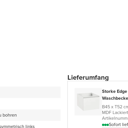
Lieferumfang
Storke Edge
Waschbecke
B45 x T52 c
MDF Lackier
zu bohren
Artikelnumm
Sofort lie
symmetrisch links