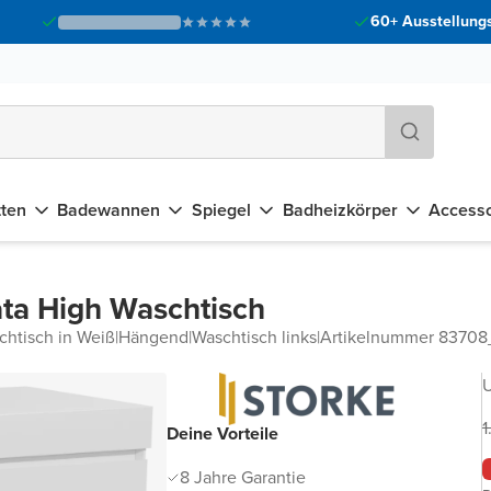
60+ Ausstellungs
tten
Badewannen
Spiegel
Badheizkörper
Accesso
ta High Waschtisch
chtisch in Weiß
|
Hängend
|
Waschtisch links
|
Artikelnummer 8370
U
1
Deine Vorteile
8 Jahre Garantie