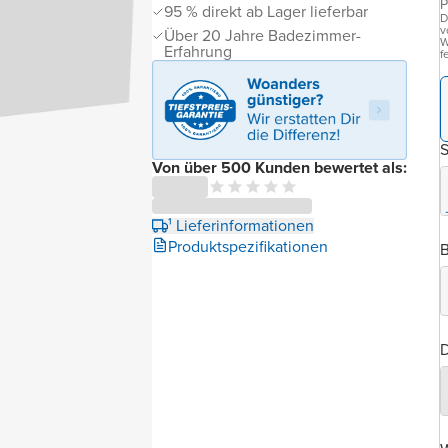
P
95 % direkt ab Lager lieferbar
D
v
Über 20 Jahre Badezimmer-
W
Erfahrung
f
Von über 500 Kunden bewertet als:
¹ Lieferinformationen
Produktspezifikationen
B
D