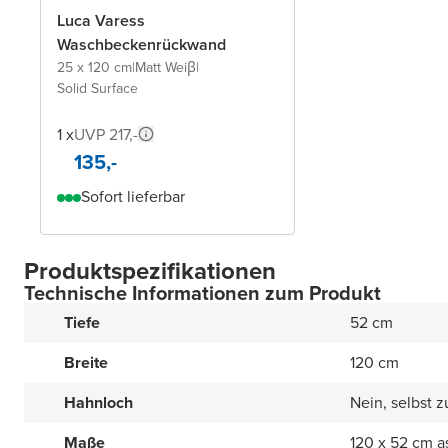
Luca Varess
Waschbeckenrückwand
25 x 120 cm
|
Matt Weiβ
|
Solid Surface
1 x
UVP 217,-
135,-
Sofort lieferbar
Produktspezifikationen
Technische Informationen zum Produkt
Tiefe
52 cm
Breite
120 cm
Hahnloch
Nein, selbst 
Maße
120 x 52 cm a