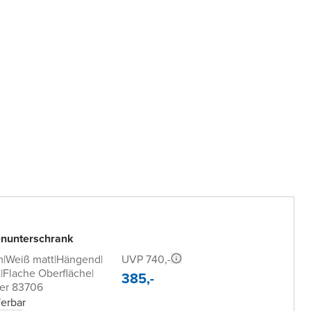
nunterschrank
UVP 740,-
m
|
Weiß matt
|
Hängend
|
t
|
Flache Oberfläche
|
385,-
er 83706
ferbar