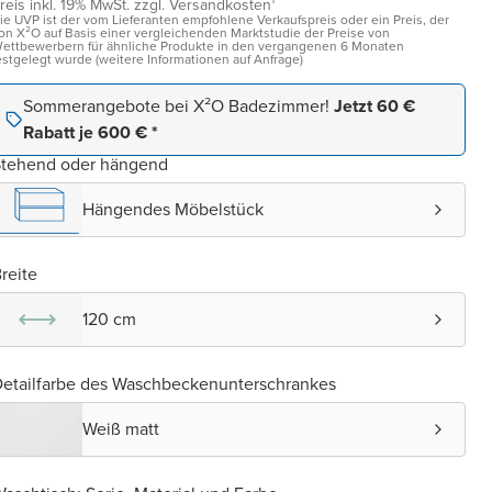
reis inkl. 19% MwSt. zzgl. Versandkosten¹
ie UVP ist der vom Lieferanten empfohlene Verkaufspreis oder ein Preis, der
on X²O auf Basis einer vergleichenden Marktstudie der Preise von
ettbewerbern für ähnliche Produkte in den vergangenen 6 Monaten
estgelegt wurde (weitere Informationen auf Anfrage)
Sommerangebote bei X²O Badezimmer!
Jetzt 60 €
Rabatt je 600 € *
Stehend oder hängend
Hängendes Möbelstück
reite
120 cm
etailfarbe des Waschbeckenunterschrankes
Weiß matt