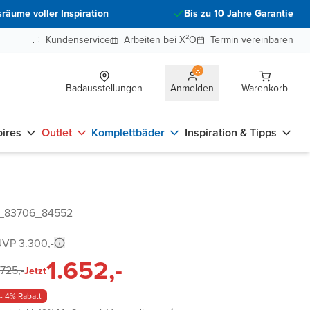
räume voller Inspiration
Bis zu 10 Jahre Garantie
Kundenservice
Arbeiten bei X²O
Termin vereinbaren
Badausstellungen
Anmelden
Warenkorb
ires
Outlet
Komplettbäder
Inspiration & Tipps
8_83706_84552
VP 3.300,-
1.652,-
.725,-
Jetzt
- 4% Rabatt