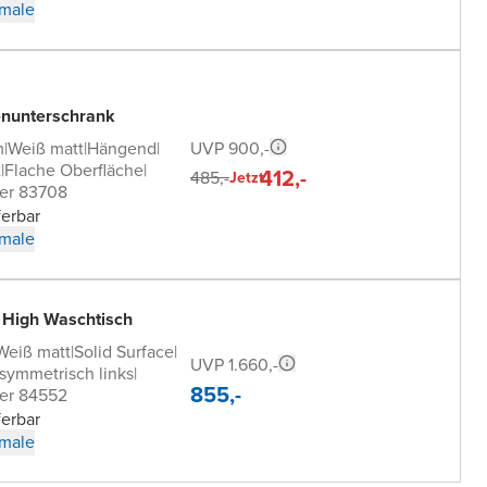
male
nunterschrank
UVP 900,-
m
|
Weiß matt
|
Hängend
|
t
|
Flache Oberfläche
|
412,-
485,-
Jetzt
er 83708
ferbar
male
 High Waschtisch
Weiß matt
|
Solid Surface
|
UVP 1.660,-
symmetrisch links
|
855,-
er 84552
ferbar
male