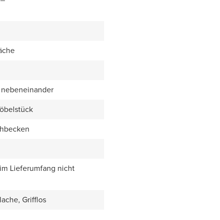
äche
 nebeneinander
öbelstück
chbecken
 im Lieferumfang nicht
ache, Grifflos