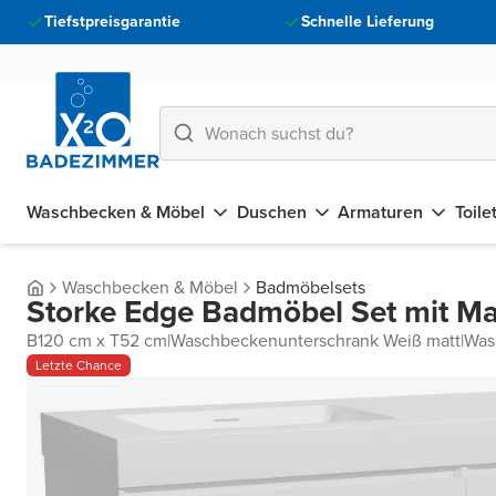
Tiefstpreisgarantie
Schnelle Lieferung
Waschbecken & Möbel
Duschen
Armaturen
Toile
Waschbecken & Möbel
Badmöbelsets
Storke Edge Badmöbel Set mit Ma
B120 cm x T52 cm
|
Waschbeckenunterschrank Weiß matt
|
Was
Letzte Chance