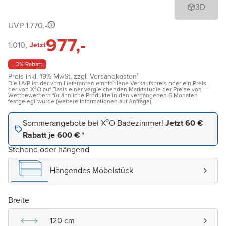
3D
UVP 1.770,-
977,-
1.010,-
Jetzt
- 3% Rabatt
Preis inkl. 19% MwSt. zzgl. Versandkosten¹
Die UVP ist der vom Lieferanten empfohlene Verkaufspreis oder ein Preis,
der von X²O auf Basis einer vergleichenden Marktstudie der Preise von
Wettbewerbern für ähnliche Produkte in den vergangenen 6 Monaten
festgelegt wurde (weitere Informationen auf Anfrage)
Sommerangebote bei X²O Badezimmer!
Jetzt 60 €
Rabatt je 600 € *
Stehend oder hängend
Hängendes Möbelstück
Breite
120 cm