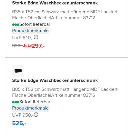
Storke Edge Waschbeckenunterschrank
B35 x T52 cm
|
Schwarz matt
|
Hängend
|
MDF Lackiert
|
Flache Oberfläche
|
Artikelnummer 83712
Sofort lieferbar
Produktmerkmale
UVP 640,-
297,-
330,-
Jetzt
Storke Edge Waschbeckenunterschrank
B85 x T52 cm
|
Schwarz matt
|
Hängend
|
MDF Lackiert
|
Flache Oberfläche
|
Artikelnummer 83716
Sofort lieferbar
Produktmerkmale
UVP 950,-
525,-