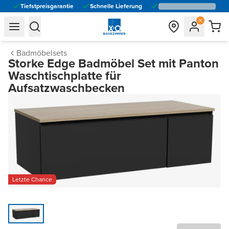
Tiefstpreisgarantie
Schnelle Lieferung
general.navigation.toggle_menu.label
general.navigation.toggle_menu.label
Badmöbelsets
Storke Edge Badmöbel Set mit Panton
Waschtischplatte für
Aufsatzwaschbecken
Letzte Chance