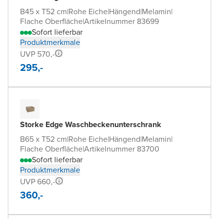
B45 x T52 cm
|
Rohe Eiche
|
Hängend
|
Melamin
|
Flache Oberfläche
|
Artikelnummer 83699
Sofort lieferbar
Produktmerkmale
UVP 570,-
295,-
Storke Edge Waschbeckenunterschrank
B65 x T52 cm
|
Rohe Eiche
|
Hängend
|
Melamin
|
Flache Oberfläche
|
Artikelnummer 83700
Sofort lieferbar
Produktmerkmale
UVP 660,-
360,-