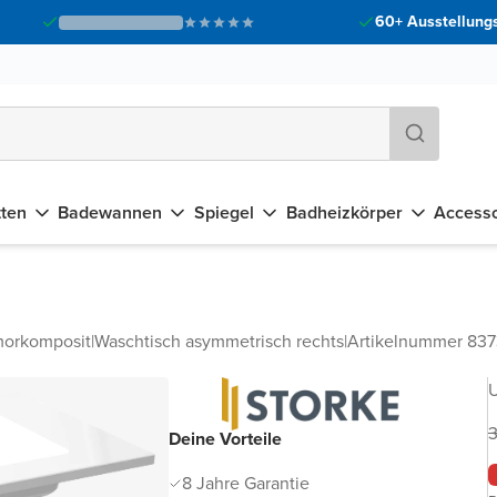
60+ Ausstellungs
tten
Badewannen
Spiegel
Badheizkörper
Accesso
orkomposit
|
Waschtisch asymmetrisch rechts
|
Artikelnummer 83
U
3
Deine Vorteile
8 Jahre Garantie