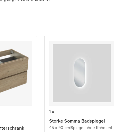
1 x
Storke Somma Badspiegel
terschrank
45 x 90 cm
|
Spiegel ohne Rahmen
|