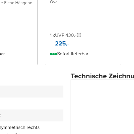
Oval
e Eiche
|
Hängend
1 x
UVP 430,-
225,-
bar
Sofort lieferbar
Technische Zeichn
t
symmetrisch rechts