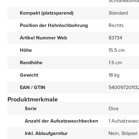
Schrankkombi
Kompakt (platzsparend)
Standard
Position der Hahnlochbohrung
Rechts
Artikel Nummer Web
83734
Höhe
15.5 cm
Randhöhe
1.5 cm
Gewicht
18 kg
EAN / GTIN
54009720113
Produktmerkmale
Serie
Diva
Anzahl der Aufsatzwaschbecken
1 Aufsatzwas
Inkl. Ablaufgarnitur
Nein, Stöpsel