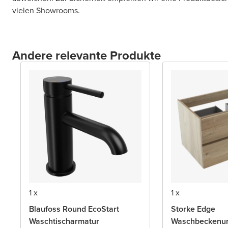
vielen Showrooms.
Andere relevante Produkte
1 x
1 x
Blaufoss Round EcoStart
Storke Edge
Waschtischarmatur
Waschbeckenun