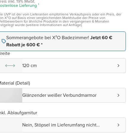
reis inkl. 19% MwSt.
ostenlose Lieferung ¹
ie UVP ist der vom Lieferanten empfohlene Verkaufspreis oder ein Preis, der
on X²O auf Basis einer vergleichenden Marktstudie der Preise von
ettbewerbern für ähnliche Produkte in den vergangenen 6 Monaten
estgelegt wurde (weitere Informationen auf Anfrage)
Sommerangebote bei X²O Badezimmer!
Jetzt 60 €
Rabatt je 600 € *
reite
120 cm
aterial (Detail)
Glänzender weißer Verbundmarmor
nkl. Ablaufgarnitur
Nein, Stöpsel im Lieferumfang nicht
enthalten.