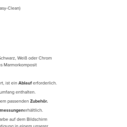
Easy-Clean)
n Schwarz, Weiß oder Chrom
aus Marmorkomposit
t, ist ein
Ablauf
erforderlich.
erumfang enthalten.
dem passenden
Zubehör.
bmessungen
erhältlich.
Farbe auf dem Bildschirm
htigung in einem unserer