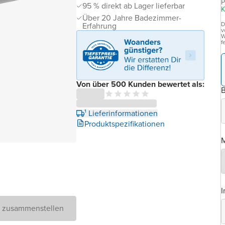
P
95 % direkt ab Lager lieferbar
K
Über 20 Jahre Badezimmer-
D
Erfahrung
v
W
f
Von über 500 Kunden bewertet als:
B
¹ Lieferinformationen
Produktspezifikationen
M
I
D zusammenstellen