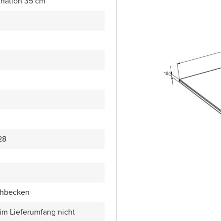
nation 35 cm
28
chbecken
 im Lieferumfang nicht