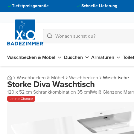
Tiefstpreisgarantie
Schnelle Lieferung
Waschbecken & Möbel
Duschen
Armaturen
Toile
Waschbecken & Möbel
Waschbecken
Waschtische
Storke Diva Waschtisch
120 x 52 cm Schrankkombination 35 cm
|
Weiß Glänzend
|
Marm
Letzte Chance