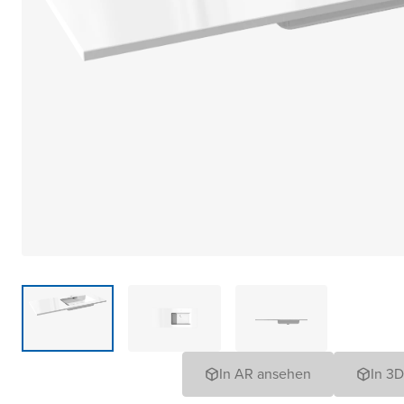
In AR ansehen
In 3