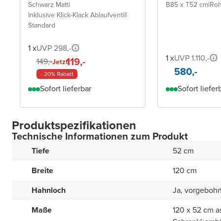
Schwarz Matt
|
B85 x T52 cm
|
Roh
Inklusive Klick-Klack Ablaufventil
|
Standard
1 x
UVP 298,-
1 x
UVP 1.110,-
119,-
149,-
Jetzt
580,-
- 20% Rabatt
Sofort lieferbar
Sofort liefer
Produktspezifikationen
Technische Informationen zum Produkt
Tiefe
52 cm
Breite
120 cm
Hahnloch
Ja, vorgebohr
Maße
120 x 52 cm a