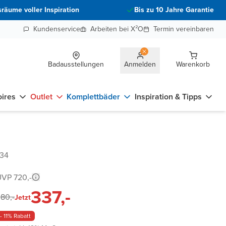
räume voller Inspiration
Bis zu 10 Jahre Garantie
Kundenservice
Arbeiten bei X²O
Termin vereinbaren
Badausstellungen
Anmelden
Warenkorb
ires
Outlet
Komplettbäder
Inspiration & Tipps
734
VP 720,-
337,-
80,-
Jetzt
- 11% Rabatt