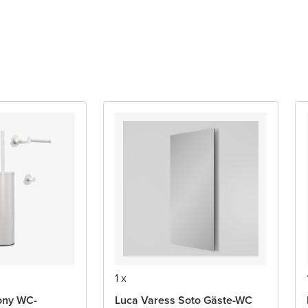
1 x
ony WC-
Luca Varess Soto Gäste-WC