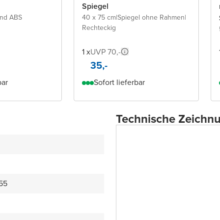
Spiegel
und ABS
40 x 75 cm
|
Spiegel ohne Rahmen
|
Rechteckig
1 x
UVP 70,-
35,-
bar
Sofort lieferbar
Technische Zeichn
55