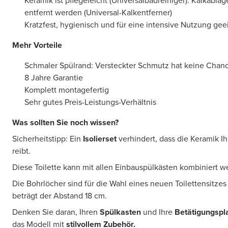
Keramik ist pflegeleicht (Universalbadreiniger). Kalkabl
entfernt werden (Universal-Kalkentferner)
Kratzfest, hygienisch und für eine intensive Nutzung gee
Mehr Vorteile
Schmaler Spülrand: Versteckter Schmutz hat keine Chan
8 Jahre Garantie
Komplett montagefertig
Sehr gutes Preis-Leistungs-Verhältnis
Was sollten Sie noch wissen?
Sicherheitstipp: Ein
Isolierset
verhindert, dass die Keramik Ih
reibt.
Diese Toilette kann mit allen Einbauspülkästen kombiniert 
Die Bohrlöcher sind für die Wahl eines neuen Toilettensitze
beträgt der Abstand 18 cm.
Denken Sie daran, Ihren
Spülkasten
und Ihre
Betätigungspl
das Modell mit
stilvollem Zubehör.