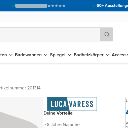
60+ Ausstellungs
tten
Badewannen
Spiegel
Badheizkörper
Accesso
rtikelnummer 201314
U
Deine Vorteile
P
8 Jahre Garantie
D