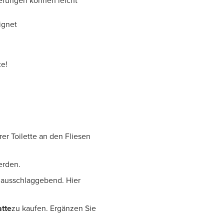
agerungen können leicht
ignet
ce!
rer Toilette an den Fliesen
werden.
s ausschlaggebend. Hier
atte
zu kaufen. Ergänzen Sie