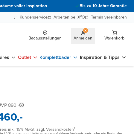
räume voller Inspiration
Bis zu 10 Jahre Garantie
Kundenservice
Arbeiten bei X²O
Termin vereinbaren
Badausstellungen
Anmelden
Warenkorb
ires
Outlet
Komplettbäder
Inspiration & Tipps
VP 890,-
460,-
reis inkl. 19% MwSt. zzgl. Versandkosten¹
ie UVP ist der vom Lieferanten empfohlene Verkaufspreis oder ein Preis, der