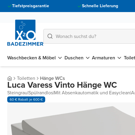
Tiefstpreisgarantie
Schnelle Lieferung
Waschbecken & Möbel
Duschen
Armaturen
Toile
Toiletten
Hänge WCs
Luca Varess Vinto Hänge WC
Steingrau
|
Spülrandlos
|
Mit Absenkautomatik und Easyclean
|
A
60 € Rabatt je 600 €