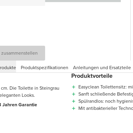
D zusammenstellen
produkte
Produktspezifikationen
Anleitungen und Ersatzteile
Produktvorteile
Easyclean Toilettensitz: 
m. Die Toilette in Steingrau
Sanft schließende Befest
 eleganten Looks.
Spülrandlos: noch hygieni
 8 Jahren Garantie
Mit antibakterieller Tech