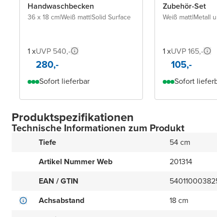
Handwaschbecken
Zubehör-Set
36 x 18 cm
|
Weiß matt
|
Solid Surface
Weiß matt
|
Metall 
1 x
UVP 540,-
1 x
UVP 165,-
280,-
105,-
Sofort lieferbar
Sofort liefer
Produktspezifikationen
Technische Informationen zum Produkt
Tiefe
54 cm
Artikel Nummer Web
201314
EAN / GTIN
54011000382
Achsabstand
18 cm