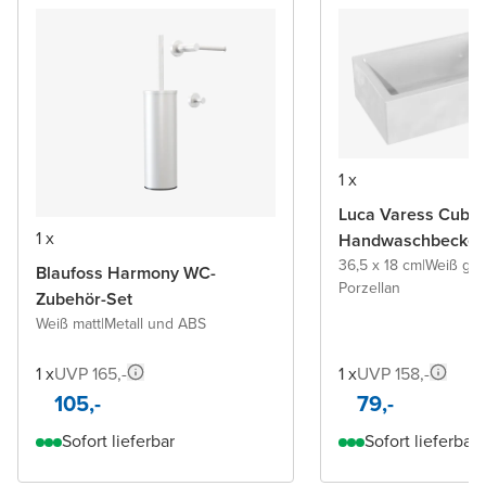
1 x
Luca Varess Cubic
1 x
Handwaschbecke
36,5 x 18 cm
|
Weiß glä
Blaufoss Harmony WC-
Porzellan
Zubehör-Set
Weiß matt
|
Metall und ABS
1 x
UVP 165,-
1 x
UVP 158,-
105,-
79,-
Sofort lieferbar
Sofort lieferbar