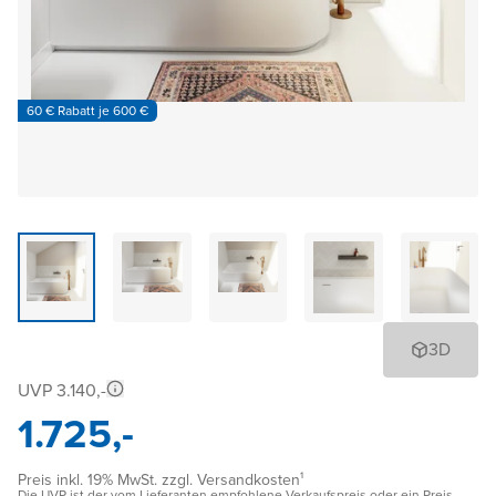
60 € Rabatt je 600 €
3D
UVP 3.140,-
1.725,-
Preis inkl. 19% MwSt. zzgl. Versandkosten¹
Die UVP ist der vom Lieferanten empfohlene Verkaufspreis oder ein Preis,