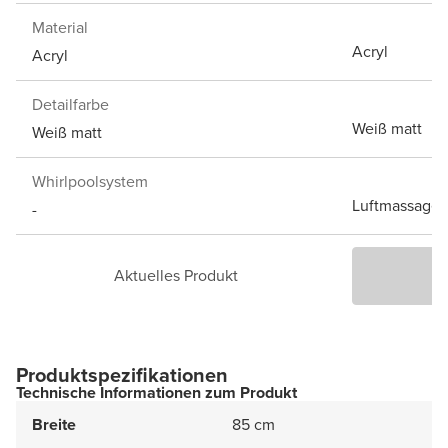
Material
Acryl
Acryl
Detailfarbe
Weiß matt
Weiß matt
Whirlpoolsystem
Luftmassage
-
Aktuelles Produkt
P
Produktspezifikationen
Technische Informationen zum Produkt
Breite
85 cm