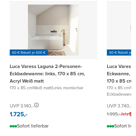
60 € Rabatt je 600 €
60 € Rabatt je 6
Luca Varess Laguna 2-Personen-
Luca Varess 
Eckbadewanne: links, 170 x 85 cm,
Eckwanne, li
Acryl Weiß matt
170 x 85 cm, 
170 x 85 cm
|
Weiß matt
|
Links montierbar
170 x 85 cm
|
We
Eckbadewanne l
UVP 3.140,-
UVP 3.740,-
1.725,-
1.
1.995,-
Jetzt
Sofort lieferbar
Sofort lief