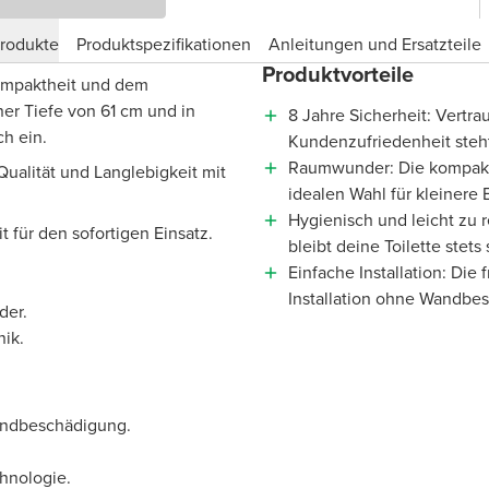
produkte
Produktspezifikationen
Anleitungen und Ersatzteile
Produktvorteile
Kompaktheit und dem
ner Tiefe von 61 cm und in
8 Jahre Sicherheit: Vertra
ch ein.
Kundenzufriedenheit steh
Raumwunder: Die kompakte
ualität und Langlebigkeit mit
idealen Wahl für kleinere
Hygienisch und leicht zu 
t für den sofortigen Einsatz.
bleibt deine Toilette stet
Einfache Installation: Di
Installation ohne Wandbe
der.
nik.
andbeschädigung.
chnologie.