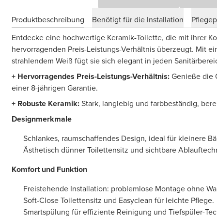
Produktbeschreibung
Benötigt für die Installation
Pflege
Entdecke eine hochwertige Keramik-Toilette, die mit ihrer 
hervorragenden Preis-Leistungs-Verhältnis überzeugt. Mit ei
strahlendem Weiß fügt sie sich elegant in jeden Sanitärberei
+ Hervorragendes Preis-Leistungs-Verhältnis:
Genieße die Q
einer 8-jährigen Garantie.
+ Robuste Keramik:
Stark, langlebig und farbbeständig, berei
Designmerkmale
Schlankes, raumschaffendes Design, ideal für kleinere Bä
Ästhetisch dünner Toilettensitz und sichtbare Ablauftech
Komfort und Funktion
Freistehende Installation: problemlose Montage ohne W
Soft-Close Toilettensitz und Easyclean für leichte Pflege.
Smartspülung für effiziente Reinigung und Tiefspüler-Te