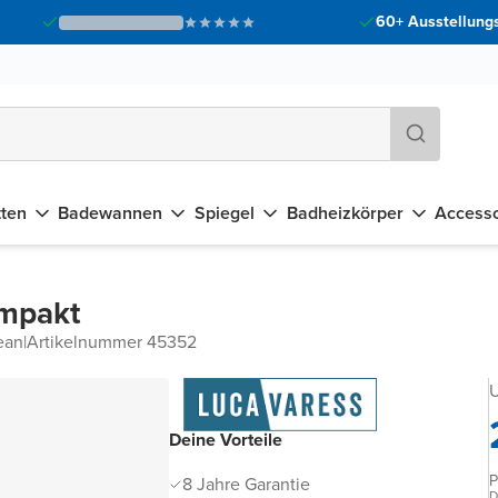
60+ Ausstellungs
tten
Badewannen
Spiegel
Badheizkörper
Accesso
ompakt
ean
|
Artikelnummer 45352
U
Deine Vorteile
P
8 Jahre Garantie
D