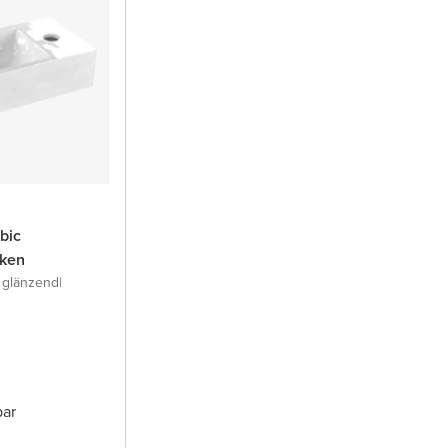
bic
ken
 glänzend
|
bar