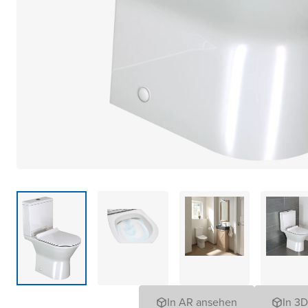
In AR ansehen
In 3