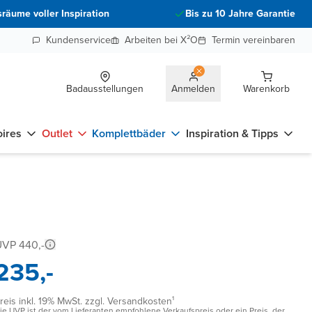
räume voller Inspiration
Bis zu 10 Jahre Garantie
Kundenservice
Arbeiten bei X²O
Termin vereinbaren
Badausstellungen
Anmelden
Warenkorb
ires
Outlet
Komplettbäder
Inspiration & Tipps
VP 440,-
235,-
reis inkl. 19% MwSt. zzgl. Versandkosten¹
ie UVP ist der vom Lieferanten empfohlene Verkaufspreis oder ein Preis, der