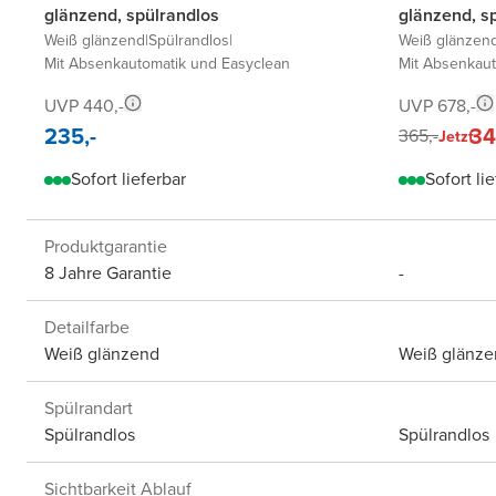
glänzend, spülrandlos
glänzend, s
Weiß glänzend
|
Spülrandlos
|
Weiß glänzen
Mit Absenkautomatik und Easyclean
Mit Absenkaut
UVP 440,-
UVP 678,-
235,-
34
365,-
Jetzt
Sofort lieferbar
Sofort li
Produktgarantie
8 Jahre Garantie
-
Detailfarbe
Weiß glänzend
Weiß glänze
Spülrandart
Spülrandlos
Spülrandlos
Sichtbarkeit Ablauf