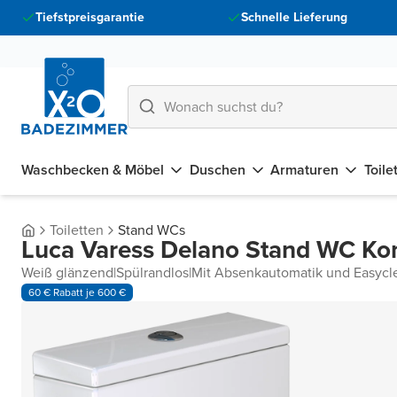
Tiefstpreisgarantie
Schnelle Lieferung
Waschbecken & Möbel
Duschen
Armaturen
Toile
Toiletten
Stand WCs
Luca Varess Delano Stand WC K
Weiß glänzend
|
Spülrandlos
|
Mit Absenkautomatik und Easycl
60 € Rabatt je 600 €