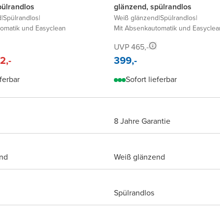
pülrandlos
glänzend, spülrandlos
d
|
Spülrandlos
|
Weiß glänzend
|
Spülrandlos
|
omatik und Easyclean
Mit Absenkautomatik und Easyclea
UVP 465,-
2,-
399,-
eferbar
Sofort lieferbar
8 Jahre Garantie
nd
Weiß glänzend
Spülrandlos