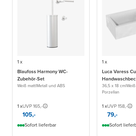
1 x
1 x
Blaufoss Harmony WC-
Luca Varess Cu
Zubehör-Set
Handwaschbec
Weiß matt
|
Metall und ABS
36,5 x 18 cm
|
Weiß
Porzellan
1 x
UVP 165,-
1 x
UVP 158,-
105,-
79,-
Sofort lieferbar
Sofort liefer