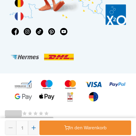
© 2026 - X²O Badezimmer – USt-IdNr: DE343506152 -
AGB Widerrufsrecht
-
In den Warenkorb
Datenschutz
-
Impressum