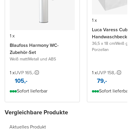
1 x
Luca Varess Cubic
1 x
Handwaschbecke
36,5 x 18 cm
|
Weiß glä
Blaufoss Harmony WC-
Porzellan
Zubehör-Set
Weiß matt
|
Metall und ABS
1 x
UVP 165,-
1 x
UVP 158,-
105,-
79,-
Sofort lieferbar
Sofort lieferbar
Vergleichbare Produkte
Aktuelles Produkt