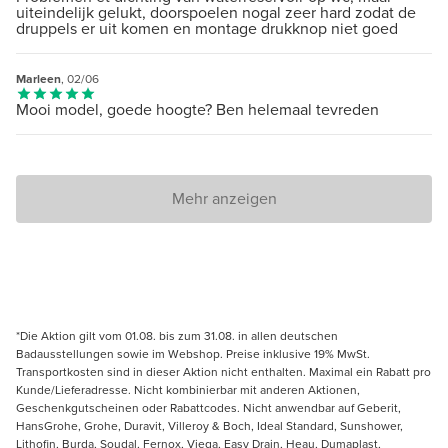
uiteindelijk gelukt, doorspoelen nogal zeer hard zodat de
druppels er uit komen en montage drukknop niet goed
Marleen
, 02/06
Mooi model, goede hoogte? Ben helemaal tevreden
Mehr anzeigen
*Die Aktion gilt vom 01.08. bis zum 31.08. in allen deutschen
Badausstellungen sowie im Webshop. Preise inklusive 19% MwSt.
Transportkosten sind in dieser Aktion nicht enthalten. Maximal ein Rabatt pro
Kunde/Lieferadresse. Nicht kombinierbar mit anderen Aktionen,
Geschenkgutscheinen oder Rabattcodes. Nicht anwendbar auf Geberit,
HansGrohe, Grohe, Duravit, Villeroy & Boch, Ideal Standard, Sunshower,
Lithofin, Burda, Soudal, Fernox, Viega, Easy Drain, Heau, Dumaplast,