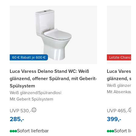
60 € Rabatt je 600 €
Letzte Chance
Luca Varess Delano Stand WC: Weiß
Luca Varess 
glänzend, offener Spülrand, mit Geberit-
glänzend, sp
Spülsystem
Weiß glänzend
|
Mit Absenkauto
Weiß glänzend
|
Spülrandlos
|
Mit Geberit Spülsystem
UVP 530,-
UVP 465,-
285,-
399,-
Sofort lieferbar
Sofort lief