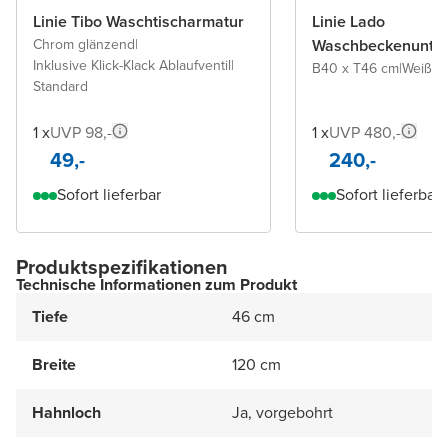
Linie Tibo Waschtischarmatur
Linie Lado
Chrom glänzend
|
Waschbeckenunter
Inklusive Klick-Klack Ablaufventil
|
B40 x T46 cm
|
Weiß m
Standard
1 x
UVP 98,-
1 x
UVP 480,-
49,-
240,-
Sofort lieferbar
Sofort lieferbar
Produktspezifikationen
Technische Informationen zum Produkt
Tiefe
46 cm
Breite
120 cm
Hahnloch
Ja, vorgebohrt